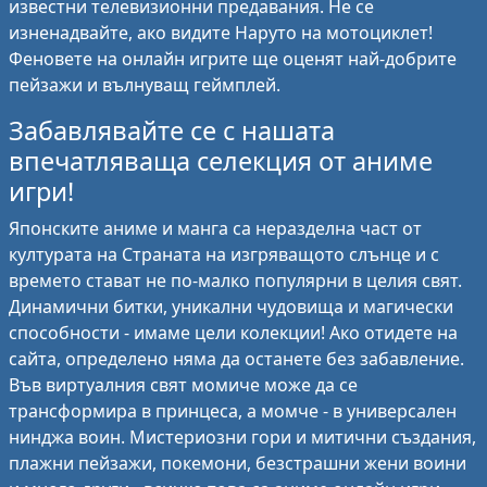
известни телевизионни предавания. Не се
изненадвайте, ако видите Наруто на мотоциклет!
Феновете на онлайн игрите ще оценят най-добрите
пейзажи и вълнуващ геймплей.
Забавлявайте се с нашата
впечатляваща селекция от аниме
игри!
Японските аниме и манга са неразделна част от
културата на Страната на изгряващото слънце и с
времето стават не по-малко популярни в целия свят.
Динамични битки, уникални чудовища и магически
способности - имаме цели колекции! Ако отидете на
сайта, определено няма да останете без забавление.
Във виртуалния свят момиче може да се
трансформира в принцеса, а момче - в универсален
нинджа воин. Мистериозни гори и митични създания,
плажни пейзажи, покемони, безстрашни жени воини