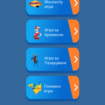
Mousecity
игри
Игри за
бременни
Игри за
Пазаруване
Покемон
игри