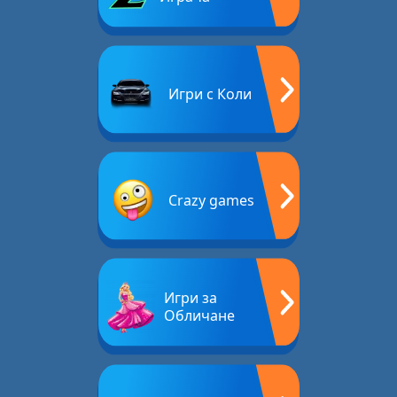
Игри с Коли
Crazy games
Игри за
Обличане