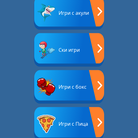
Игри с акули
Ски игри
Игри с бокс
Игри с Пица