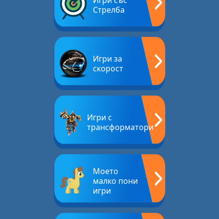
Игри със
Стрелба
Игри за
скорост
Игри с
трансформатори
Моето
малко пони
игри