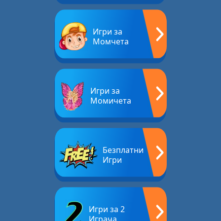
Игри за
Момчета
Игри за
Момичета
Безплатни
Игри
Игри за 2
Играча