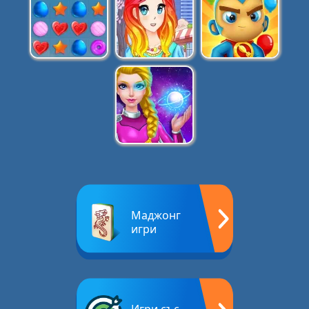
Маджонг
игри