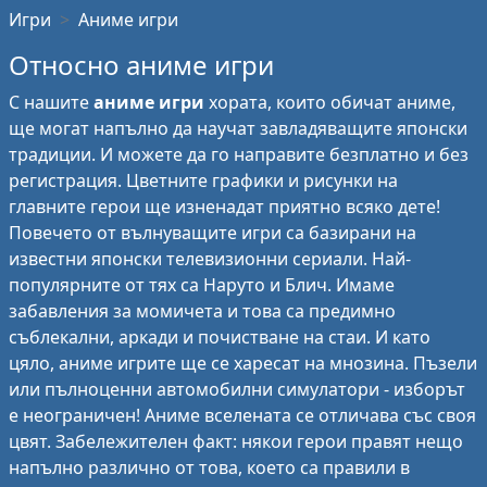
Игри
Аниме игри
Относно аниме игри
С нашите
аниме игри
хората, които обичат аниме,
ще могат напълно да научат завладяващите японски
традиции. И можете да го направите безплатно и без
регистрация. Цветните графики и рисунки на
главните герои ще изненадат приятно всяко дете!
Повечето от вълнуващите игри са базирани на
известни японски телевизионни сериали. Най-
популярните от тях са Наруто и Блич. Имаме
забавления за момичета и това са предимно
съблекални, аркади и почистване на стаи. И като
цяло, аниме игрите ще се харесат на мнозина. Пъзели
или пълноценни автомобилни симулатори - изборът
е неограничен! Аниме вселената се отличава със своя
цвят. Забележителен факт: някои герои правят нещо
напълно различно от това, което са правили в