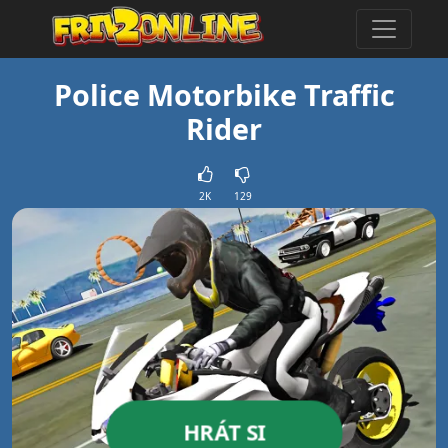
Police Motorbike Traffic
Rider
2K
129
HRÁT SI