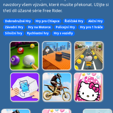
navzdory všem výzvám, které musíte překonat. Užijte si
třetí díl úžasné série Free Rider.
Dobrodružné Hry
Hry pro Chlapce
Řidičské Hry
Akční Hry
Závodní Hry
Hry na Motorce
Policejní Hry
Hry pro 1 hráče
Silniční hry
Rychlostní hry
Hry s vozidly