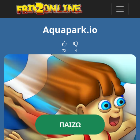
Aquapark.io
72
4
ΠΑΊΖΩ