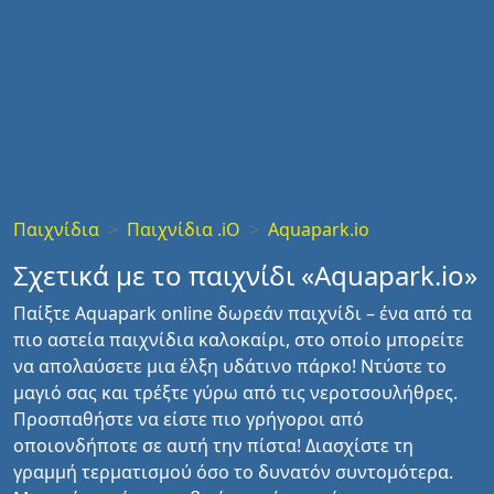
Παιχνίδια
Παιχνίδια .iO
Aquapark.io
Σχετικά με το παιχνίδι «Aquapark.io»
Παίξτε Aquapark online δωρεάν παιχνίδι – ένα από τα
πιο αστεία παιχνίδια καλοκαίρι, στο οποίο μπορείτε
να απολαύσετε μια έλξη υδάτινο πάρκο! Ντύστε το
μαγιό σας και τρέξτε γύρω από τις νεροτσουλήθρες.
Προσπαθήστε να είστε πιο γρήγοροι από
οποιονδήποτε σε αυτή την πίστα! Διασχίστε τη
γραμμή τερματισμού όσο το δυνατόν συντομότερα.