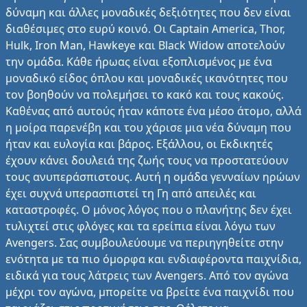
δύναμη και άλλες μοναδικές δεξιότητες που δεν είναι
διαθέσιμες στο ευρύ κοινό. Οι Captain America, Thor,
Hulk, Iron Man, Hawkeye και Black Widow αποτελούν
την ομάδα. Κάθε ήρωας είναι εξοπλισμένος με ένα
μοναδικό είδος όπλου και μοναδικές ικανότητες που
τον βοηθούν να πολεμήσει το κακό και τους κακούς.
Καθένας από αυτούς ήταν κάποτε ένα μέσο άτομο, αλλά
η μοίρα παρενέβη και του χάρισε μια νέα δύναμη που
ήταν και ευλογία και βάρος. Εξάλλου, οι Εκδικητές
έχουν κάνει δουλειά της ζωής τους να προστατεύουν
τους ανυπεράσπιστους. Αυτή η ομάδα γενναίων ηρώων
έχει συχνά υπερασπιστεί τη Γη από απειλές και
καταστροφές. Ο μόνος λόγος που ο πλανήτης δεν έχει
τυλιχτεί στις φλόγες και τα ερείπια είναι λόγω των
Avengers. Σας συμβουλεύουμε να περιηγηθείτε στην
ενότητα με τα πιο όμορφα και ενδιαφέροντα παιχνίδια,
ειδικά για τους λάτρεις των Avengers. Από τον αγώνα
μέχρι τον αγώνα, μπορείτε να βρείτε ένα παιχνίδι που