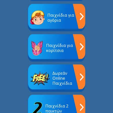
Παιχνίδια για
αγόρια
Παιχνίδια για
κορίτσια
Δωρεάν
Online
Παιχνίδια
Παιχνίδια 2
παικτών