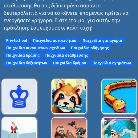
στάθμευσης θα σας δώσει μόνο σαράντα
δευτερόλεπτα για να το κάνετε, επομένως πρέπει να
ενεργήσετε γρήγορα. Είστε έτοιμοι για αυτήν την
πρόκληση; Σας ευχόμαστε καλή τύχη!
Friv4school
Παιχνίδια αυτοκινήτου
Παιχνίδια για αγόρια
Παιχνίδια κινουμένων σχεδίων
Παιχνίδια οδήγησης
Παιχνίδια δράσης
Παιχνίδια στάθμευσης
Παιχνίδια δεξιοτήτων
Παιχνίδια δρόμου
Παιχνίδια οχημάτων