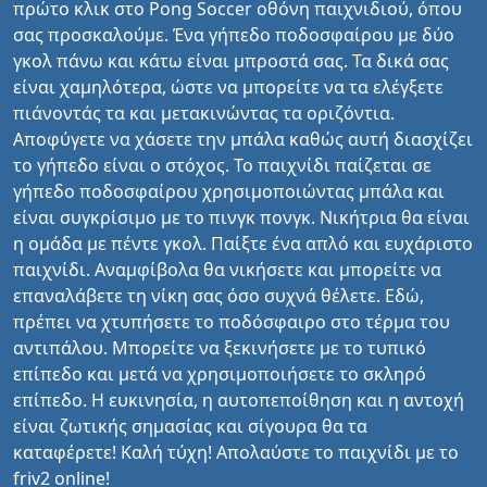
πρώτο κλικ στο Pong Soccer οθόνη παιχνιδιού, όπου
σας προσκαλούμε. Ένα γήπεδο ποδοσφαίρου με δύο
γκολ πάνω και κάτω είναι μπροστά σας. Τα δικά σας
είναι χαμηλότερα, ώστε να μπορείτε να τα ελέγξετε
πιάνοντάς τα και μετακινώντας τα οριζόντια.
Αποφύγετε να χάσετε την μπάλα καθώς αυτή διασχίζει
το γήπεδο είναι ο στόχος. Το παιχνίδι παίζεται σε
γήπεδο ποδοσφαίρου χρησιμοποιώντας μπάλα και
είναι συγκρίσιμο με το πινγκ πονγκ. Νικήτρια θα είναι
η ομάδα με πέντε γκολ. Παίξτε ένα απλό και ευχάριστο
παιχνίδι. Αναμφίβολα θα νικήσετε και μπορείτε να
επαναλάβετε τη νίκη σας όσο συχνά θέλετε. Εδώ,
πρέπει να χτυπήσετε το ποδόσφαιρο στο τέρμα του
αντιπάλου. Μπορείτε να ξεκινήσετε με το τυπικό
επίπεδο και μετά να χρησιμοποιήσετε το σκληρό
επίπεδο. Η ευκινησία, η αυτοπεποίθηση και η αντοχή
είναι ζωτικής σημασίας και σίγουρα θα τα
καταφέρετε! Καλή τύχη! Απολαύστε το παιχνίδι με το
friv2 online!