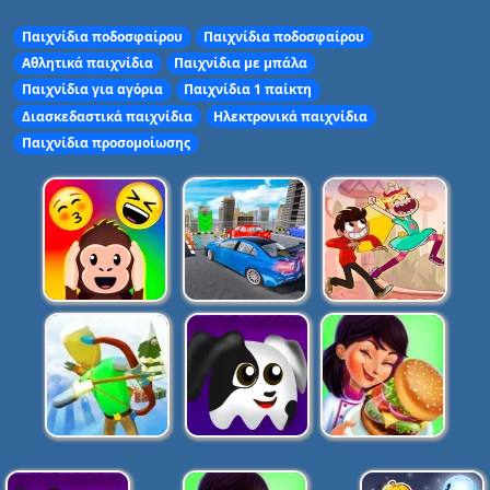
Παιχνίδια ποδοσφαίρου
Παιχνίδια ποδοσφαίρου
Αθλητικά παιχνίδια
Παιχνίδια με μπάλα
Παιχνίδια για αγόρια
Παιχνίδια 1 παίκτη
Διασκεδαστικά παιχνίδια
Ηλεκτρονικά παιχνίδια
Παιχνίδια προσομοίωσης