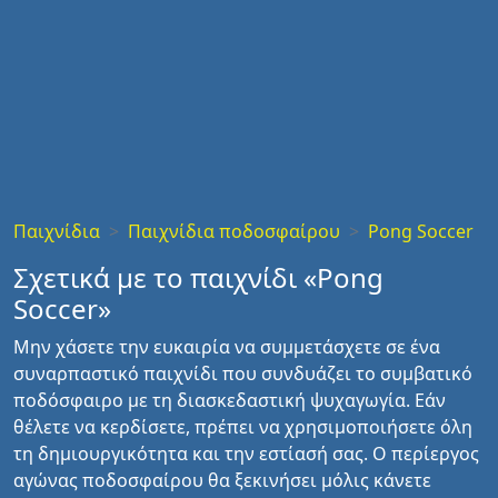
Παιχνίδια
Παιχνίδια ποδοσφαίρου
Pong Soccer
Σχετικά με το παιχνίδι «Pong
Soccer»
Μην χάσετε την ευκαιρία να συμμετάσχετε σε ένα
συναρπαστικό παιχνίδι που συνδυάζει το συμβατικό
ποδόσφαιρο με τη διασκεδαστική ψυχαγωγία. Εάν
θέλετε να κερδίσετε, πρέπει να χρησιμοποιήσετε όλη
τη δημιουργικότητα και την εστίασή σας. Ο περίεργος
αγώνας ποδοσφαίρου θα ξεκινήσει μόλις κάνετε