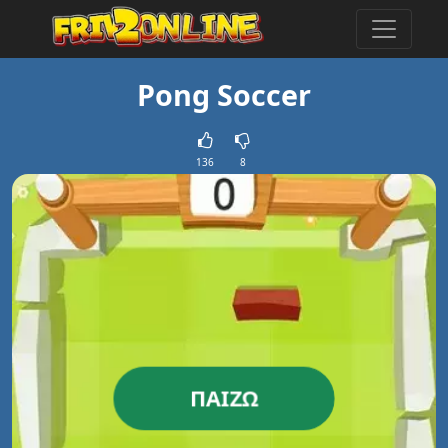
Pong Soccer
136
8
ΠΑΊΖΩ