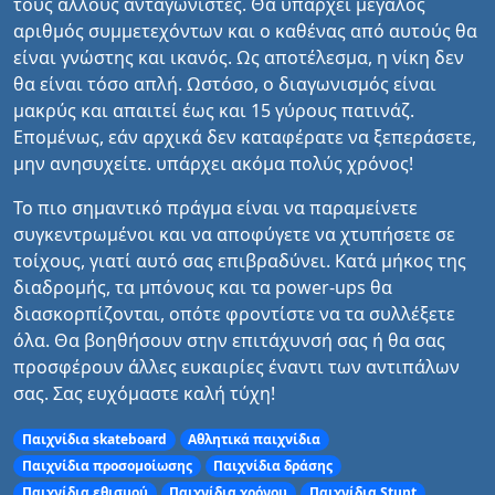
τους άλλους ανταγωνιστές. Θα υπάρχει μεγάλος
αριθμός συμμετεχόντων και ο καθένας από αυτούς θα
είναι γνώστης και ικανός. Ως αποτέλεσμα, η νίκη δεν
θα είναι τόσο απλή. Ωστόσο, ο διαγωνισμός είναι
μακρύς και απαιτεί έως και 15 γύρους πατινάζ.
Επομένως, εάν αρχικά δεν καταφέρατε να ξεπεράσετε,
μην ανησυχείτε. υπάρχει ακόμα πολύς χρόνος!
Το πιο σημαντικό πράγμα είναι να παραμείνετε
συγκεντρωμένοι και να αποφύγετε να χτυπήσετε σε
τοίχους, γιατί αυτό σας επιβραδύνει. Κατά μήκος της
διαδρομής, τα μπόνους και τα power-ups θα
διασκορπίζονται, οπότε φροντίστε να τα συλλέξετε
όλα. Θα βοηθήσουν στην επιτάχυνσή σας ή θα σας
προσφέρουν άλλες ευκαιρίες έναντι των αντιπάλων
σας. Σας ευχόμαστε καλή τύχη!
Παιχνίδια skateboard
Αθλητικά παιχνίδια
Παιχνίδια προσομοίωσης
Παιχνίδια δράσης
Παιχνίδια εθισμού
Παιχνίδια χρόνου
Παιχνίδια Stunt