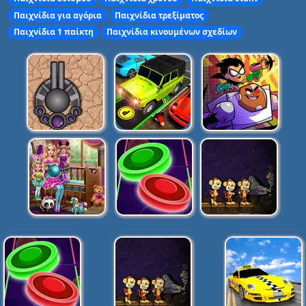
Παιχνίδια για αγόρια
Παιχνίδια τρεξίματος
Παιχνίδια 1 παίκτη
Παιχνίδια κινουμένων σχεδίων