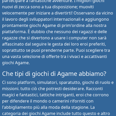
partecipare a fantastiche avventure. I migliori giochi
nuovi di zecca sono a tua disposizione; muoviti
velocemente per iniziare a divertirti! Osservano da vicino
il lavoro degli sviluppatori internazionali e aggiungono
prontamente giochi Agame di prim'ordine alla nostra
piattaforma. È dubbio che nessuno dei ragazzi e delle
ragazze che si divertono a usare i computer non sarà
affascinato dal seguire le gesta dei loro eroi preferiti,
soprattutto se puoi prenderne parte. Puoi scegliere tra
una vasta selezione di offerte tra i vivaci e accattivanti
giochi Agame.
Che tipi di giochi di Agame abbiamo?
Ci sono platform, simulatori, sparatutto, giochi di ruolo e
missioni. tutto ciò che potresti desiderare. Racconti
magici e fantastici, tattiche intriganti, eroi che corrono
per difendere il mondo o camerini riforniti con
l'abbigliamento più alla moda della stagione. La
categoria dei giochi Agame include tutto questo e altro