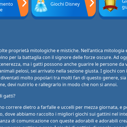
Gi
imento
Giochi Disney
gu
le
molte proprietà mitologiche e mistiche. Nell'antica mitologia
ino per la battaglia con il signore delle forze oscure. Ad ogg
tenerezza, ma i gatti possono anche guarire le persone da va
nimali pelosi, sei arrivato nella sezione giusta. I giochi co
diventati molto popolari tra molti fan di questo genere, si
me, devi nutrirlo e rallegrarlo in modo che non si annoi.
i gatti?
no correre dietro a farfalle e uccelli per mezza giornata, 
, dove abbiamo raccolto i migliori giochi sui gattini nel inte
anza di comunicazione con queste adorabili e adorabili creat