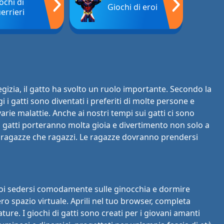
ochi di
Giochi di eroi
errieri
 egizia, il gatto ha svolto un ruolo importante. Secondo la
i i gatti sono diventati i preferiti di molte persone e
rie malattie. Anche ai nostri tempi sui gatti ci sono
n i gatti porteranno molta gioia e divertimento non solo a
a ragazze che ragazzi. Le ragazze dovranno prendersi
e poi sedersi comodamente sulle ginocchia e dormire
ro spazio virtuale. Aprili nel tuo browser, completa
ure. I giochi di gatti sono creati per i giovani amanti