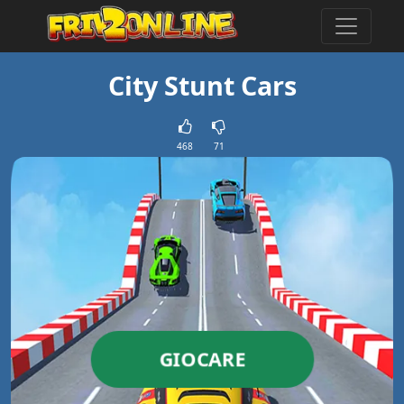
City Stunt Cars
468
71
GIOCARE