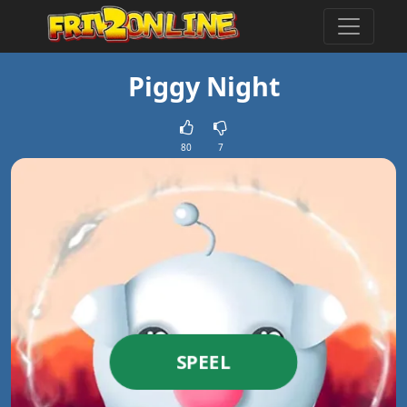
Piggy Night
80
7
SPEEL