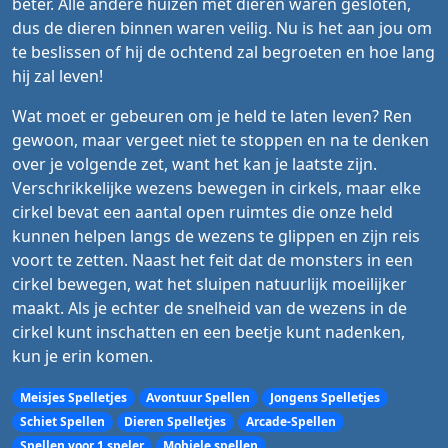
beter. Alle andere huizen met dieren waren gesloten,
dus de dieren binnen waren veilig. Nu is het aan jou om
te beslissen of hij de ochtend zal begroeten en hoe lang
hij zal leven!
Wat moet er gebeuren om je held te laten leven? Ren
gewoon, maar vergeet niet te stoppen en na te denken
over je volgende zet, want het kan je laatste zijn.
Verschrikkelijke wezens bewegen in cirkels, maar elke
cirkel bevat een aantal open ruimtes die onze held
kunnen helpen langs de wezens te glippen en zijn reis
voort te zetten. Naast het feit dat de monsters in een
cirkel bewegen, wat het sluipen natuurlijk moeilijker
maakt. Als je echter de snelheid van de wezens in de
cirkel kunt inschatten en een beetje kunt nadenken,
kun je erin komen.
Meisjes Spelletjes
Avontuur Spellen
Jongens Spelletjes
Schiet Spellen
Dieren Spelletjes
Arcade-Spellen
Spellen voor 1 speler
Mobiele spellen