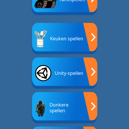
Keuken spellen
Unity-spellen
Donkere
spellen