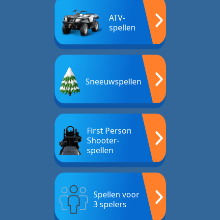
ATV-
spellen
Sneeuwspellen
First Person
Shooter-
spellen
Spellen voor
3 spelers