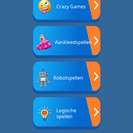
Crazy Games
Aankleedspellen
Robotspellen
Logische
spellen