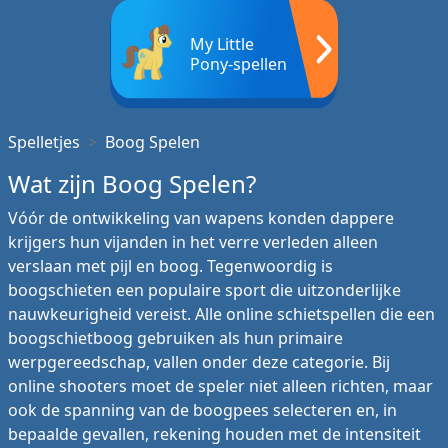
My Little
Pony-spellen
Spelletjes
Boog Spelen
Wat zijn Boog Spelen?
Vóór de ontwikkeling van wapens konden dappere
krijgers hun vijanden in het verre verleden alleen
verslaan met pijl en boog. Tegenwoordig is
boogschieten een populaire sport die uitzonderlijke
nauwkeurigheid vereist. Alle online schietspellen die een
boogschietboog gebruiken als hun primaire
werpgereedschap, vallen onder deze categorie. Bij
online shooters moet de speler niet alleen richten, maar
ook de spanning van de boogpees selecteren en, in
bepaalde gevallen, rekening houden met de intensiteit