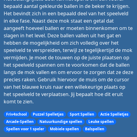
bepaald aantal gekleurde ballen in de beker te krijgen.
Het bevindt zich in een bepaald deel van het speelveld
in elke fase. Naast deze mok staat een getal dat
aangeeft hoeveel ballen er moeten binnenkomen om te
slagen in het level. Deze ballen vallen uit het gat en
hebben de mogelijkheid om zich volledig over het
speelveld te verspreiden, terwijl ze tegelijkertijd de mok
vermijden. Je moet de touwen op de juiste plaatsen op
het speelveld spannen om te voorkomen dat de ballen
langs de mok vallen en om ervoor te zorgen dat ze deze
precies raken. Gebruik hiervoor de muis om de cursor
van het blauwe kruis naar een willekeurige plaats op
het speelveld te verplaatsen. Jij bepaalt hoe dit eruit
komt te zien.
Friv4school
Puzzel Spelletjes
Sport Spellen
Actie Spelletjes
Arcade-Spellen
Natuurkundige spellen
Leuke spellen
Spellen voor 1 speler
Mobiele spellen
Balspellen