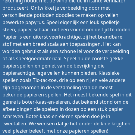
rekening houdt met de wind die de irritante ventilator
produceert. Ontwikkel je verbeelding door met
verschillende potloden doodles te maken op vellen
bewerkte papyrus. Speel eigenlijk een leuk spelletje
steen, papier, schaar met een vriend om de tijd te doden.
Papier is een uiterst veerkrachtige, zij het brandbare,
stof met een breed scala aan toepassingen. Het kan
worden gebruikt als een schone lei voor de verbeelding
of als speelgoedmateriaal. Speel nu de coolste gekke
papierspellen en geniet van de bevrijding die
papierachtige, lege vellen kunnen bieden. Klassieke
spellen zoals Tic-tac-toe, drie op een rij en vele andere
zijn opgenomen in de verzameling van de meest
bekende papieren spellen. Het meest bekende spel in dit
genre is boter-kaas-en-eieren, dat bekend stond om de
afbeeldingen die spelers in dozen op een stuk papier
schreven. Boter-kaas-en-eieren spelen doe je in
tweetallen. We wensen dat je het onder de knie krijgt en
veel plezier beleeft met onze papieren spellen!