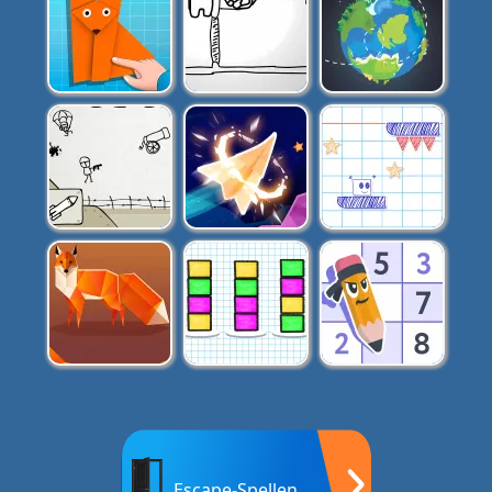
Escape-Spellen