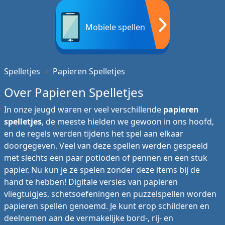
Mobiele spellen
Spelletjes
Papieren Spelletjes
Over Papieren Spelletjes
In onze jeugd waren er veel verschillende
papieren
spelletjes
, de meeste hielden we gewoon in ons hoofd,
en de regels werden tijdens het spel aan elkaar
doorgegeven. Veel van deze spellen werden gespeeld
met slechts een paar potloden of pennen en een stuk
papier. Nu kun je ze spelen zonder deze items bij de
hand te hebben! Digitale versies van papieren
vliegtuigjes, schetsoefeningen en puzzelspellen worden
papieren spellen genoemd. Je kunt erop schilderen en
deelnemen aan de vermakelijke bord-, rij- en