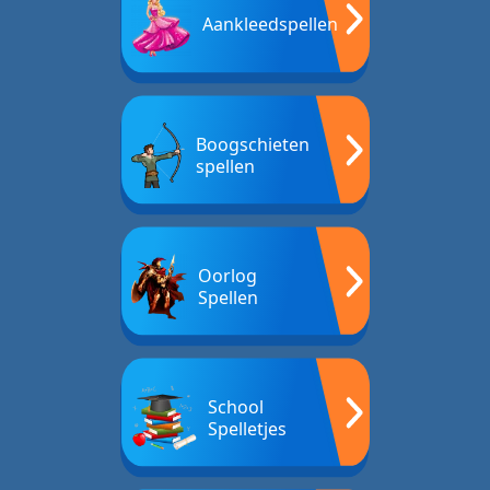
Aankleedspellen
Boogschieten
spellen
Oorlog
Spellen
School
Spelletjes