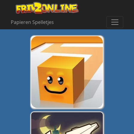
Papieren Spelletjes