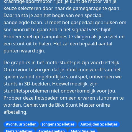
krachtige sportmotor rijdt. Je kunt de motor van je
keuze selecteren door naar de gamegarage te gaan.
Daarna sta je aan het begin van een speciaal
aangelegde baan. U moet het gaspedaal gebruiken om
snel vooruit te gaan zodra het signaal verschijnt.
Probeer snel op trampolines te vliegen als je ze ziet en
een stunt uit te halen. Het zal een bepaald aantal
punten waard zijn.
De graphics in het motorstuntspel zijn voortreffelijk.
Om ervoor te zorgen dat je nooit moe wordt van het
spelen van dit ongelooflijke stuntspel, ontwerpen we
stunts in 3D-beelden. Hoewel moeilijk, zijn
stuntfietsproblemen niet onoverkomelijk voor jou.
Probeer deze fietspaden om een ervaren stuntman te
worden. Geniet van de Bike Stunt Master online
afbetaling.
Avontuur Spellen
Jongens Spelletjes
Autorijden Spelletjes
Fiets Spelletjes
Arcade-Spellen
Motor Spellen