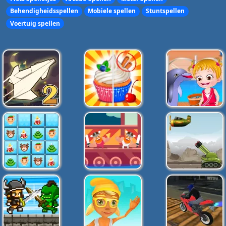
Behendigheidsspellen
Mobiele spellen
Stuntspellen
Voertuig spellen