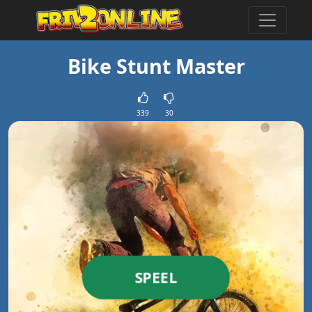
Bike Stunt Master
339
30
SPEEL