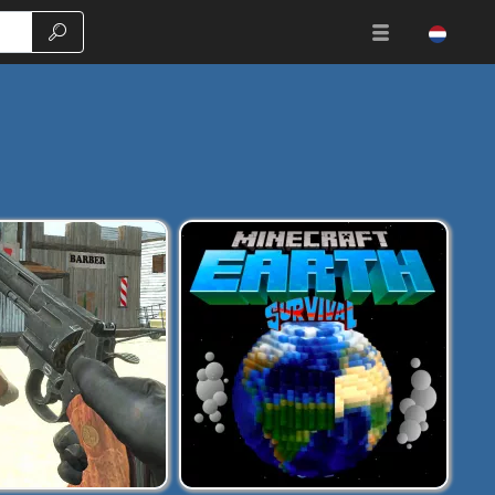
Zoeken