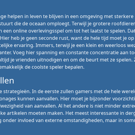
age helpen in leven te blijven in een omgeving met sterkere
tuurt die de oceaan omploegt. Terwijl je grotere roofdieren 
an een online overlevingsspel om tot het laatst te spelen. Da
ier heb je geen seconde rust, want de hele tijd moet je op j
lijke ervaring. Immers, terwijl je een klein en weerloos wez
anter. Voeg hier spanning en constante concentratie aan toe 
altijd je vrienden uitnodigen en om de beurt met ze spelen. Z
gemakkelijk de coolste speler bepalen.
llen
 strategieën. In de eerste zullen gamers met de hele wereld
ages kunnen aanvallen. Hier moet je bijzonder voorzichtig
afwezigheid van aanvallen. Al het andere is niet minder ext
ke artikelen moeten maken. Het meest interessante in derge
g onder invloed van externe omstandigheden, maar in sommi