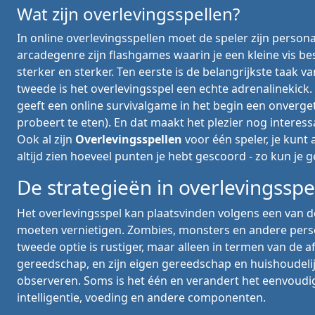
Wat zijn overlevingsspellen?
In online overlevingsspellen moet de speler zijn person
arcadegenre zijn flashgames waarin je een kleine vis bes
sterker en sterker. Ten eerste is de belangrijkste taak v
tweede is het overlevingsspel een echte adrenalinekick. H
geeft een online survivalgame in het begin een onvergete
probeert te eten). En dat maakt het plezier nog interess
Ook al zijn
Overlevingsspellen
voor één speler, je kunt 
altijd zien hoeveel punten je hebt gescoord - zo kun je 
De strategieën in overlevingsspe
Het overlevingsspel kan plaatsvinden volgens een van de
moeten vernietigen. Zombies, monsters en andere person
tweede optie is rustiger, maar alleen in termen van de 
gereedschap, en zijn eigen gereedschap en huishoudelij
observeren. Soms is het één en verandert het eenvoudi
intelligentie, voeding en andere componenten.