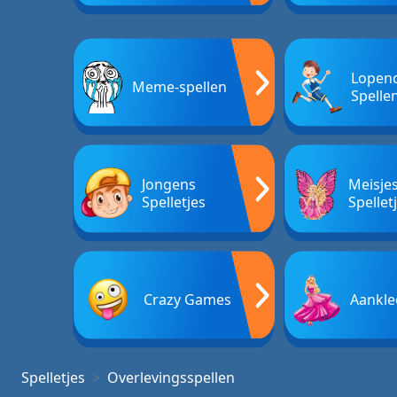
Lopen
Meme-spellen
Spelle
Jongens
Meisje
Spelletjes
Spellet
Crazy Games
Aankle
Spelletjes
Overlevingsspellen