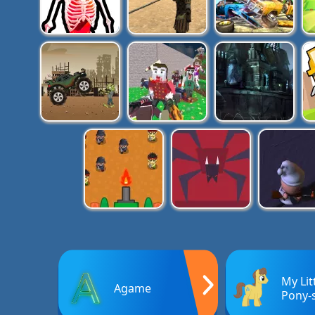
My Lit
Agame
Pony-