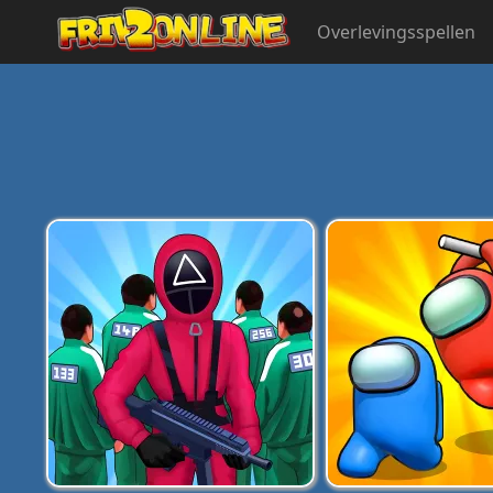
Overlevingsspellen