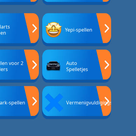
arts
Yepi-spellen
len
llen voor 2
Auto
lers
Spelletjes
ark-spellen
Vermenigvuldigingsspellen