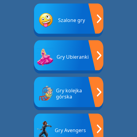
Szalone gry
Gry Ubieranki
Gry kolejka
górska
Gry Avengers