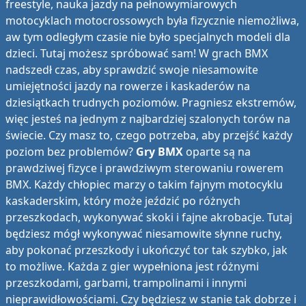
freestyle, nauka jazdy na pełnowymiarowych
motocyklach motocrossowych była fizycznie niemożliwa,
aw tym odległym czasie nie było specjalnych modeli dla
dzieci. Tutaj możesz spróbować sam! W grach BMX
nadszedł czas, aby sprawdzić swoje niesamowite
umiejętności jazdy na rowerze i kaskaderów na
dziesiątkach trudnych poziomów. Pragniesz ekstremów,
więc jesteś na jednym z najbardziej szalonych torów na
świecie. Czy masz to, czego potrzeba, aby przejść każdy
poziom bez problemów?
Gry BMX
oparte są na
prawdziwej fizyce i prawdziwym sterowaniu rowerem
BMX. Każdy chłopiec marzy o takim fajnym motocyklu
kaskaderskim, który może jeździć po różnych
przeszkodach, wykonywać skoki i fajne akrobacje. Tutaj
będziesz mógł wykonywać niesamowite słynne ruchy,
aby pokonać przeszkody i ukończyć tor tak szybko, jak
to możliwe. Każda z gier wypełniona jest różnymi
przeszkodami, garbami, trampolinami i innymi
nieprawidłowościami. Czy będziesz w stanie tak dobrze i