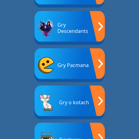
Gry
Descendants
Gry Pacmana
Gry o kotach