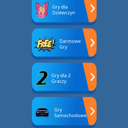
Gry dla
Dziewczyn
Darmowe
Gry
Gry dla 2
Graczy
Gry
Samochodowe