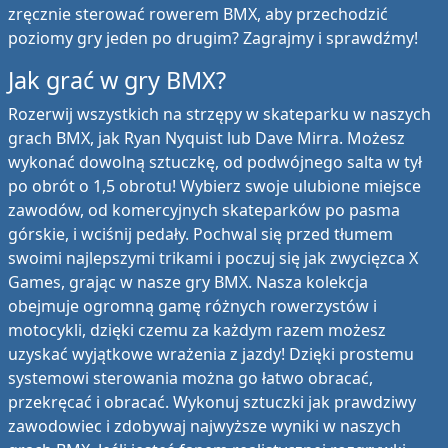
zręcznie sterować rowerem BMX, aby przechodzić
poziomy gry jeden po drugim? Zagrajmy i sprawdźmy!
Jak grać w gry BMX?
Rozerwij wszystkich na strzępy w skateparku w naszych
grach BMX, jak Ryan Nyquist lub Dave Mirra. Możesz
wykonać dowolną sztuczkę, od podwójnego salta w tył
po obrót o 1,5 obrotu! Wybierz swoje ulubione miejsce
zawodów, od komercyjnych skateparków po pasma
górskie, i wciśnij pedały. Pochwal się przed tłumem
swoimi najlepszymi trikami i poczuj się jak zwycięzca X
Games, grając w nasze gry BMX. Nasza kolekcja
obejmuje ogromną gamę różnych rowerzystów i
motocykli, dzięki czemu za każdym razem możesz
uzyskać wyjątkowe wrażenia z jazdy! Dzięki prostemu
systemowi sterowania można go łatwo obracać,
przekręcać i obracać. Wykonuj sztuczki jak prawdziwy
zawodowiec i zdobywaj najwyższe wyniki w naszych