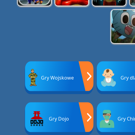
Gry Wojskowe
Gry dl
Gry Dojo
Gry Chi