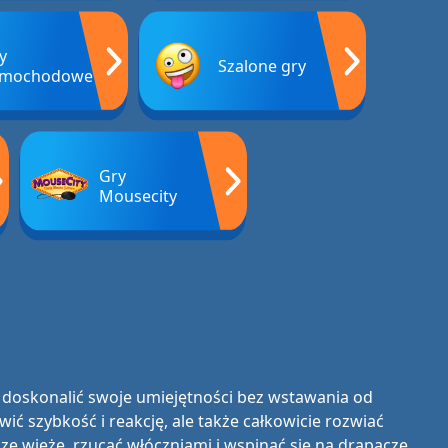
y
Szalone gry
amochodowe
Gry
Mousecity
z doskonalić swoje umiejętności bez wstawania od
wić szybkość i reakcję, ale także całkowicie rozwiać
ze wieże, rzucać włóczniami i wspinać się na drapacze