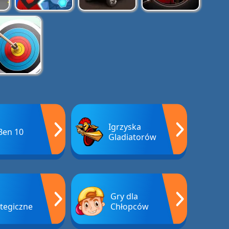
Igrzyska
Ben 10
Gladiatorów
Gry dla
ategiczne
Chłopców