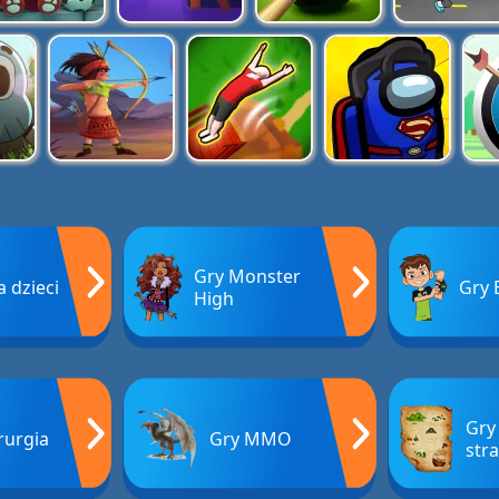
Gry Monster
a dzieci
Gry 
High
Gry
rurgia
Gry MMO
str