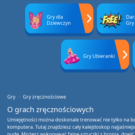
Gry dla
Da
Dziewczyn
Gry
Gry Ubieranki
Gry
Gry zręcznościowe
O grach zręcznościowych
Umiejętności można doskonale trenować nie tylko na bo
komputera. Tutaj znajdziesz cały kalejdoskop najjaśniejs
nudę. Możesz wykonywać fajne sztuczki z bronią, drwić 