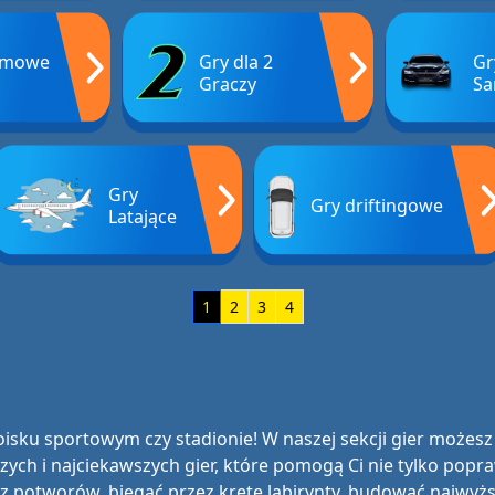
rmowe
Gry dla 2
Gr
Graczy
S
Gry
Gry driftingowe
Latające
1
2
3
4
isku sportowym czy stadionie! W naszej sekcji gier możes
zych i najciekawszych gier, które pomogą Ci nie tylko popra
z potworów, biegać przez kręte labirynty, budować najwyżs