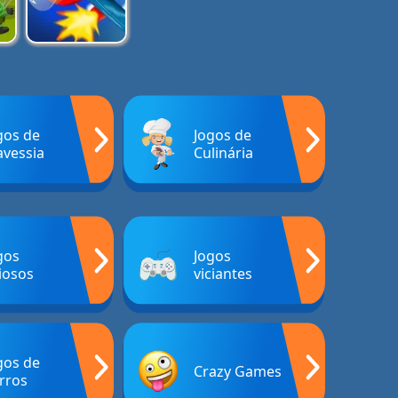
gos de
Jogos de
avessia
Culinária
gos
Jogos
iosos
viciantes
gos de
Crazy Games
rros