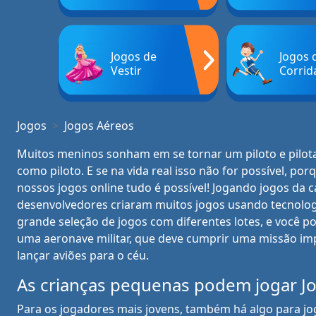
Jogos de
Jogos 
Vestir
Corrid
Jogos
Jogos Aéreos
Muitos meninos sonham em se tornar um piloto e pilo
como piloto. E se na vida real isso não for possível, 
nossos jogos online tudo é possível! Jogando jogos da 
desenvolvedores criaram muitos jogos usando tecnologia
grande seleção de jogos com diferentes lotes, e você po
uma aeronave militar, que deve cumprir uma missão imp
lançar aviões para o céu.
As crianças pequenas podem jogar J
Para os jogadores mais jovens, também há algo para j