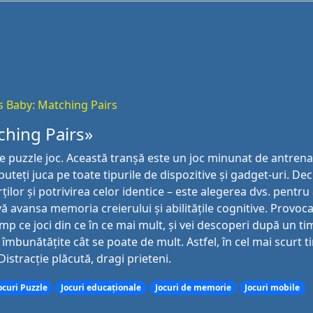
s Baby: Matching Pairs
ching Pairs»
ne puzzle joc. Această tranșă este un joc minunat de antren
puteți juca pe toate tipurile de dispozitive și gadget-uri. Deci
ilor și potrivirea celor identice – este alegerea dvs. pentr
 avansa memoria creierului și abilitățile cognitive. Provoc
mp ce joci din ce în ce mai mult, și vei descoperi după un ti
 îmbunătățite cât se poate de mult. Astfel, în cel mai scurt t
Distracție plăcută, dragi prieteni.
ocuri Puzzle
Jocuri educaționale
Jocuri de memorie
Jocuri mobile