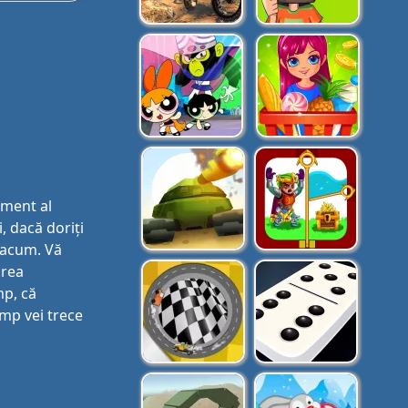
ament al
, dacă doriți
u acum. Vă
area
mp, că
imp vei trece