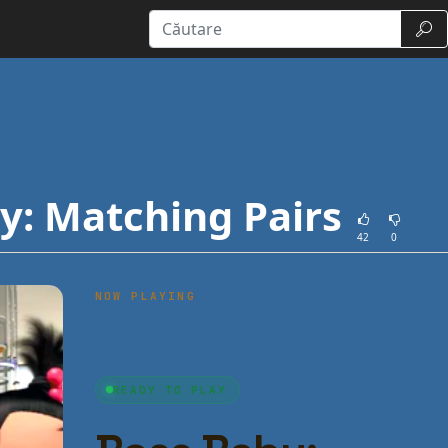
Căut
y: Matching Pairs
42
0