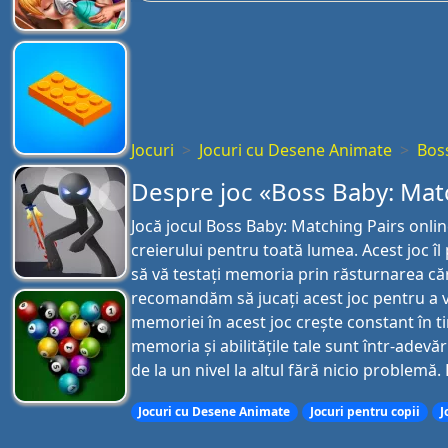
Jocuri
Jocuri cu Desene Animate
Bos
Despre joc «Boss Baby: Mat
Jocă jocul Boss Baby: Matching Pairs onli
creierului pentru toată lumea. Acest joc îl 
să vă testați memoria prin răsturnarea cărț
recomandăm să jucați acest joc pentru a vă
memoriei în acest joc crește constant în ti
memoria și abilitățile tale sunt într-adevăr
de la un nivel la altul fără nicio problemă. 
Jocuri cu Desene Animate
Jocuri pentru copii
J