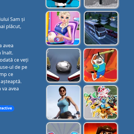
iului Sam și
ai plăcut,
a avea
înalt.
odată ce veți
ouse-ul de pe
imp ce
e așteaptă.
a va avea
tractive