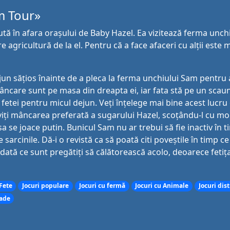
m Tour»
ecută în afara orașului de Baby Hazel. Ea vizitează ferma unch
 agricultură de la el. Pentru că a face afaceri cu alții este m
n sățios înainte de a pleca la ferma unchiului Sam pentru 
âncare sunt pe masa din dreapta ei, iar fata stă pe un scaun 
fetei pentru micul dejun. Veți înțelege mai bine acest lucru 
rviți mâncarea preferată a sugarului Hazel, scoțându-l cu m
 se joace putin. Bunicul Sam nu ar trebui să fie inactiv în t
sarcinile. Dă-i o revistă ca să poată citi poveștile în timp c
ndată ce sunt pregătiți să călătorească acolo, deoarece fetiț
 Fete
Jocuri populare
Jocuri cu fermă
Jocuri cu Animale
Jocuri dis
cade