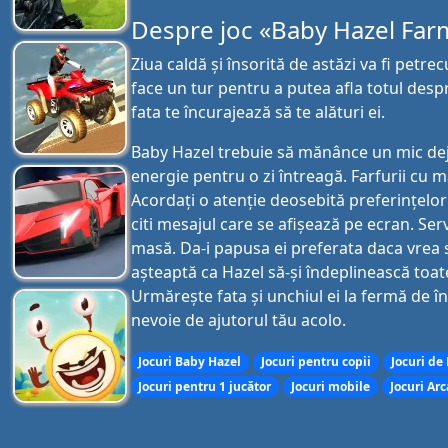
Despre joc «Baby Hazel Far
Ziua caldă și însorită de astăzi va fi petr
face un tur pentru a putea afla totul despre
fata te încurajează să te alături ei.
Baby Hazel trebuie să mănânce un mic deju
energie pentru o zi întreagă. Farfurii cu m
Acordați o atenție deosebită preferințelor 
citi mesajul care se afișează pe ecran. Se
masă. Da-i papusa ei preferata daca vrea sa
așteaptă ca Hazel să-și îndeplinească toate 
Urmărește fata și unchiul ei la fermă de î
nevoie de ajutorul tău acolo.
Jocuri Baby Hazel
Jocuri pentru copii
Jocuri de
Jocuri pentru 1 jucător
Jocuri mobile
Jocuri Ar