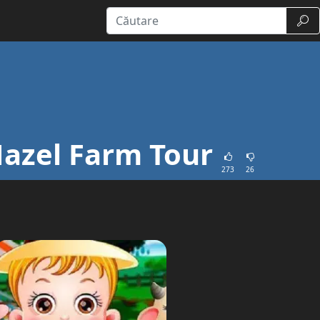
Căut
azel Farm Tour
273
26