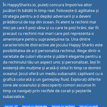
În HappySharks.io, puteți concura împotriva altor
jucători în bătălii în timp real. Folosește-ți agilitatea și
strategia pentru a-ți depăși adversarii și a deveni
prădătorul de top din ocean. Fii atent la rechinii mai
mici pe care îi poți vâna și cu care te poți hrăni, dar fii
precaut cu rechinii mai mari care pot reprezenta o
amenințare pentru supraviețuirea ta. Una dintre
caracteristicile distractive ale jocului Happy Sharks este
posibilitatea de a-ți personaliza rechinul. Alege dintr-o
varietate de culori vibrante și pălării elegante pentru a
da rechinului tău un aspect unic și personalizat. Ieși în
evidență din mulțime și arată-ți stilul în timp ce domini
oceanul. Jocul oferă un mediu subacvatic captivant cu o
grafică colorată și un gameplay fluid. Explorați diferite
zone ale oceanului și descoperiți comori ascunse în
timp ce navigați prin recifele de corali și peșterile
subacvatice.
Jocuri .iO
Jocuri cu Animale
Jocuri cu rechini
Jocuri cu apă