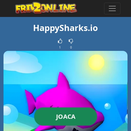
HappySharks.io
1
0
JOACA