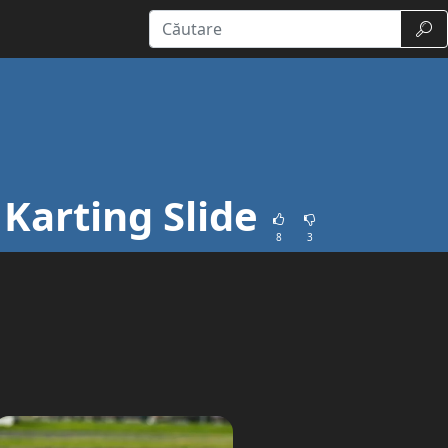
Căut
 Karting Slide
8
3