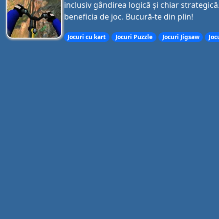
inclusiv gândirea logică și chiar strategică
beneficia de joc. Bucură-te din plin!
Jocuri cu kart
Jocuri Puzzle
Jocuri Jigsaw
Joc