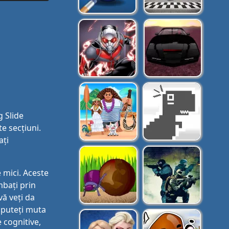
g Slide
e secțiuni.
ați
e mici. Aceste
mbați prin
vă veți da
 puteți muta
e cognitive,