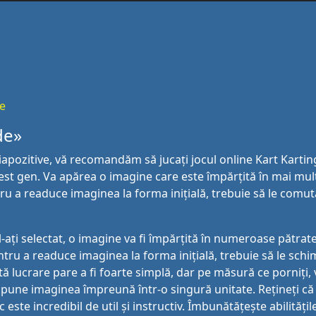
de
de»
iapozitive, vă recomandăm să jucați jocul online Kart Kartin
t gen. Va apărea o imagine care este împărțită în mai mult
 a readuce imaginea la forma inițială, trebuie să le comut
 l-ați selectat, o imagine va fi împărțită în numeroase pătrat
ntru a readuce imaginea la forma inițială, trebuie să le schi
 lucrare pare a fi foarte simplă, dar pe măsură ce porniți, 
 pune imaginea împreună într-o singură unitate. Rețineți că
este incredibil de util și instructiv. Îmbunătățește abilitățil