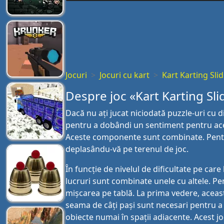
Jocuri
Jocuri cu kart
Kart Karting Sli
Despre joc «Kart Karting Sli
Dacă nu ați jucat niciodată puzzle-uri cu d
pentru a dobândi un sentiment pentru aces
Aceste componente sunt combinate. Pentru
deplasându-vă pe terenul de joc.
În funcție de nivelul de dificultate pe care
lucruri sunt combinate unele cu altele. Pe
mișcarea pe tablă. La prima vedere, această
seama de câți pași sunt necesari pentru a
obiecte numai în spații adiacente. Acest joc 