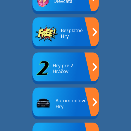
Dievčatá
Bezplatné
Hry
Hry pre 2
Hráčov
Automobilové
Hry