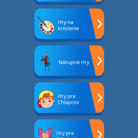
Hry na
kreslenie
Nákupné Hry
Hry pre
Chlapcov
Hry pre