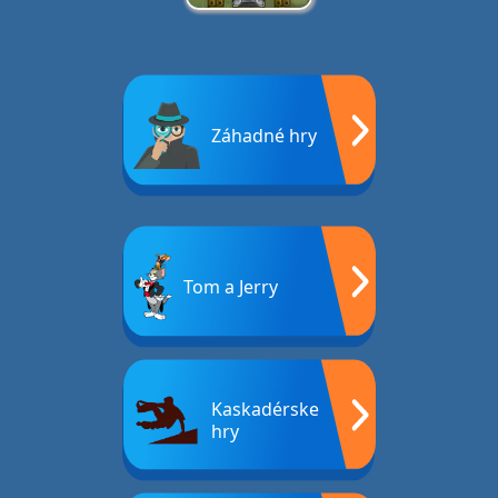
Záhadné hry
Tom a Jerry
Kaskadérske
hry