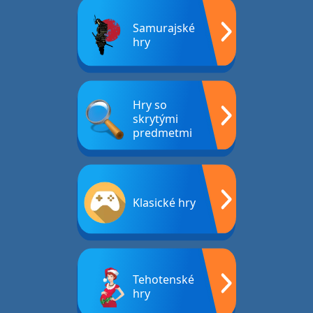
Samurajské
hry
Hry so
skrytými
predmetmi
Klasické hry
Tehotenské
hry