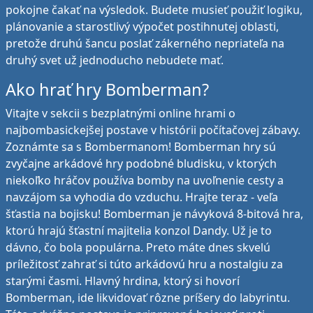
pokojne čakať na výsledok. Budete musieť použiť logiku,
plánovanie a starostlivý výpočet postihnutej oblasti,
pretože druhú šancu poslať zákerného nepriateľa na
druhý svet už jednoducho nebudete mať.
Ako hrať hry Bomberman?
Vitajte v sekcii s bezplatnými online hrami o
najbombasickejšej postave v histórii počítačovej zábavy.
Zoznámte sa s Bombermanom! Bomberman hry sú
zvyčajne arkádové hry podobné bludisku, v ktorých
niekoľko hráčov používa bomby na uvoľnenie cesty a
navzájom sa vyhodia do vzduchu. Hrajte teraz - veľa
šťastia na bojisku! Bomberman je návyková 8-bitová hra,
ktorú hrajú šťastní majitelia konzol Dandy. Už je to
dávno, čo bola populárna. Preto máte dnes skvelú
príležitosť zahrať si túto arkádovú hru a nostalgiu za
starými časmi. Hlavný hrdina, ktorý si hovorí
Bomberman, ide likvidovať rôzne príšery do labyrintu.