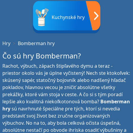
Kuchynské hry
Hry
Bomberman hry
Čo sú hry Bomberman?
Rachot, výbuch, zápach štipľavého dymu a teraz -
priestor okolo vás je úplne vyčistený! Nech ste ktokoľvek:
skúsený sapér, statočný bojovník alebo nadšený hľadač
pokladov, hlavnou vecou je zničiť absolútne všetky
prekážky, ktoré vám stoja v ceste. A čo si s tým poradí
lepšie ako kvalitná niekoľkotonová bomba?
Bomberman
hry
sú navrhnuté špeciálne pre tých, ktorí si nevedia
predstaviť svoj život bez zručne organizovaných
výbuchov. No na to, aby bola celková očista úspešná,
absolútne nestačí po obvode ihriska osadiť výbušniny a