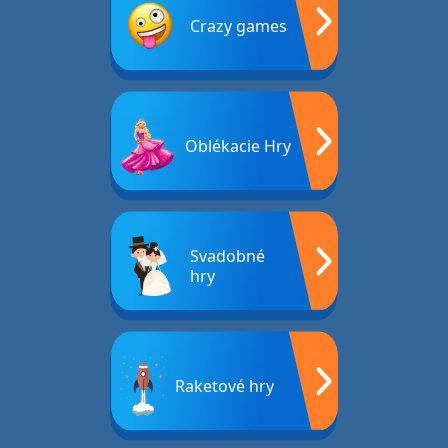
Crazy games
Oblékacie Hry
Svadobné
hry
Raketové hry