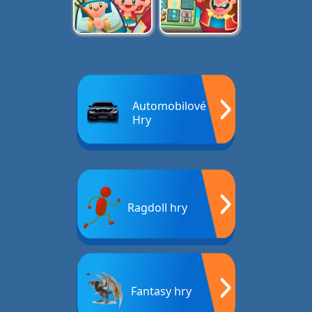
Automobilové
Hry
Ragdoll hry
Fantasy hry