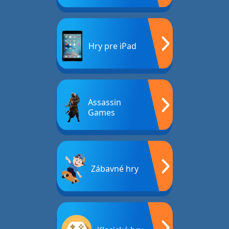
Hry pre iPad
Assassin
Games
Zábavné hry