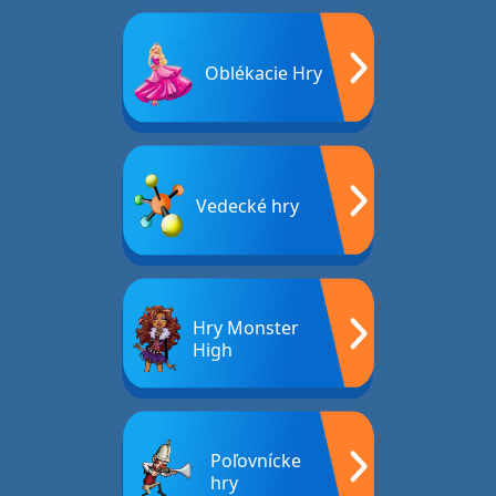
Oblékacie Hry
Vedecké hry
Hry Monster
High
Poľovnícke
hry