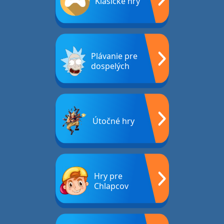
Klasické hry
Plávanie pre
dospelých
Útočné hry
Hry pre
Chlapcov