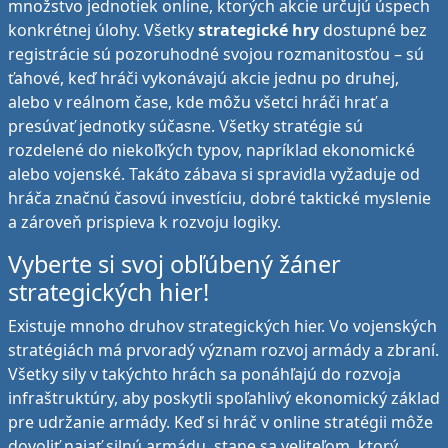
množstvo jednotiek online, ktorých akcie určujú úspech
konkrétnej úlohy. Všetky
strategické hry
dostupné bez
registrácie sú pozoruhodné svojou rozmanitosťou – sú
ťahové, keď hráči vykonávajú akcie jednu po druhej,
alebo v reálnom čase, kde môžu všetci hráči hrať a
presúvať jednotky súčasne. Všetky stratégie sú
rozdelené do niekoľkých typov, napríklad ekonomické
alebo vojenské. Takáto zábava si spravidla vyžaduje od
hráča značnú časovú investíciu, dobré taktické myslenie
a zároveň prispieva k rozvoju logiky.
Vyberte si svoj obľúbený žáner
strategických hier!
Existuje mnoho druhov strategických hier. Vo vojenských
stratégiách má prvoradý význam rozvoj armády a zbraní.
Všetky sily v takýchto hrách sa ponáhľajú do rozvoja
infraštruktúry, aby poskytli spoľahlivý ekonomický základ
pre udržanie armády. Keď si hráč v online stratégii môže
dovoliť najať silnú armádu, stane sa veliteľom, ktorý