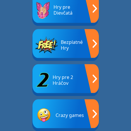
Hry pre
Dievčatá
Bezplatné
Hry
Hry pre 2
Hráčov
Crazy games