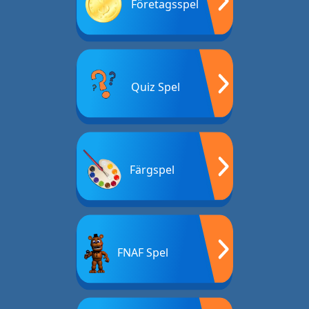
Företagsspel
Quiz Spel
Färgspel
FNAF Spel