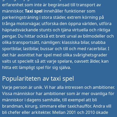
erfarenhet som inte är begränsad till transport av
människor.
Taxi spel
innehåller funktioner som
parkeringsträning i stora städer, extrem körning på
trånga motorvägar, utforska den öppna världen, utföra
häpnadsväckande stunts och tjäna virtuella och riktiga
pengar. Du hittar också ett brett urval av bilmodeller och
olika transportsätt, nämligen: klassiska bilar, snabba
sportbilar, lastbilar, bussar och till och med racerbilar. I
det här avsnittet har spel med olika svårighetsgrader
valts ut speciellt så att varje spelare, oavsett ålder, kan
hitta ett lämpligt spel för sig själva.
Populariteten av taxi spel
Varje person är unik. Vi har alla intressen och ambitioner.
Vissa människor har ambitioner som är mer ovanliga för
människor i dagens samhälle, till exempel att bli
brandman, kirurg, simmare eller taxichaufför. Andra vill
bli chefer eller arkitekter. Mellan 2001 och 2010 ökade