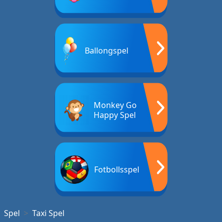
Ballongspel
Monkey Go
Happy Spel
Fotbollsspel
Spel
Taxi Spel