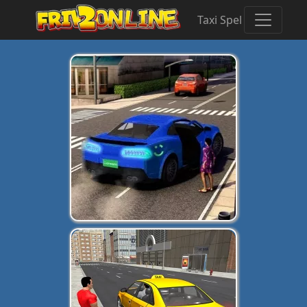
Taxi Spel