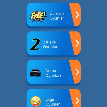
Ücretsiz
Oyunlar
2 Kişilik
Oyunlar
Araba
Oyunları
Çılgın
Oyunlar