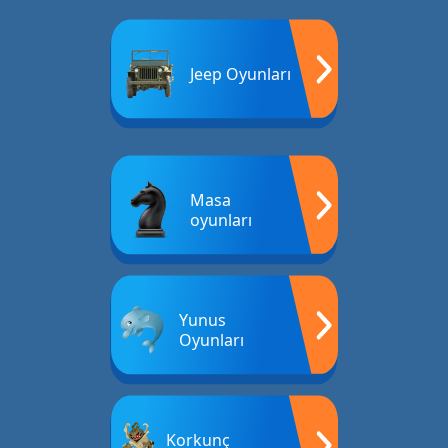
Jeep Oyunları
Masa
oyunları
Yunus
Oyunları
Korkunç