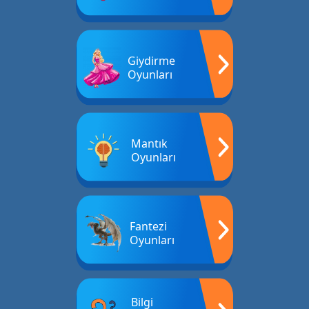
Giydirme
Oyunları
Mantık
Oyunları
Fantezi
Oyunları
Bilgi