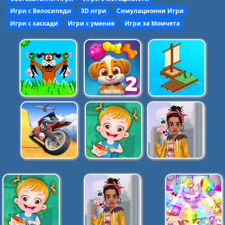
Игри с Велосипеди
3D игри
Симулационни Игри
Игри с каскади
Игри с умения
Игри за Момчета