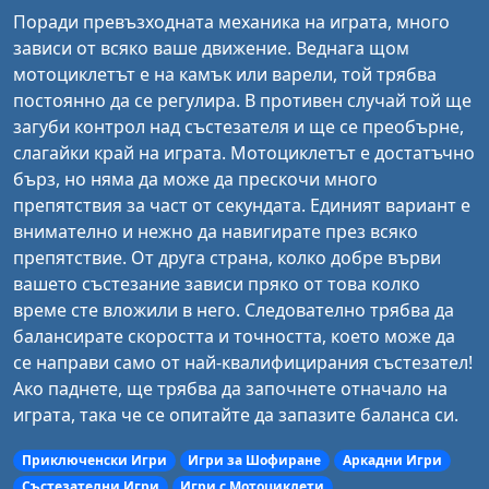
Поради превъзходната механика на играта, много
зависи от всяко ваше движение. Веднага щом
мотоциклетът е на камък или варели, той трябва
постоянно да се регулира. В противен случай той ще
загуби контрол над състезателя и ще се преобърне,
слагайки край на играта. Мотоциклетът е достатъчно
бърз, но няма да може да прескочи много
препятствия за част от секундата. Единият вариант е
внимателно и нежно да навигирате през всяко
препятствие. От друга страна, колко добре върви
вашето състезание зависи пряко от това колко
време сте вложили в него. Следователно трябва да
балансирате скоростта и точността, което може да
се направи само от най-квалифицирания състезател!
Ако паднете, ще трябва да започнете отначало на
играта, така че се опитайте да запазите баланса си.
Приключенски Игри
Игри за Шофиране
Аркадни Игри
Състезателни Игри
Игри с Мотоциклети