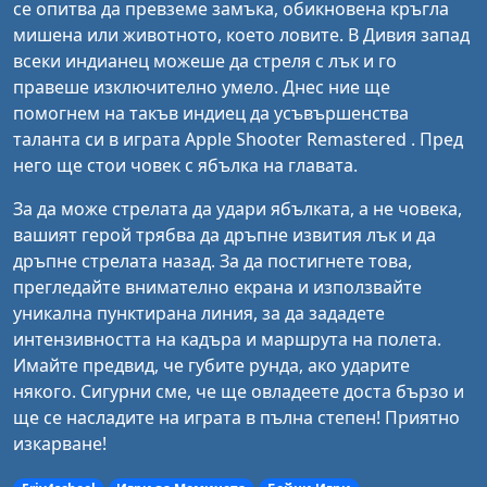
се опитва да превземе замъка, обикновена кръгла
мишена или животното, което ловите. В Дивия запад
всеки индианец можеше да стреля с лък и го
правеше изключително умело. Днес ние ще
помогнем на такъв индиец да усъвършенства
таланта си в играта Apple Shooter Remastered . Пред
него ще стои човек с ябълка на главата.
За да може стрелата да удари ябълката, а не човека,
вашият герой трябва да дръпне извития лък и да
дръпне стрелата назад. За да постигнете това,
прегледайте внимателно екрана и използвайте
уникална пунктирана линия, за да зададете
интензивността на кадъра и маршрута на полета.
Имайте предвид, че губите рунда, ако ударите
някого. Сигурни сме, че ще овладеете доста бързо и
ще се насладите на играта в пълна степен! Приятно
изкарване!