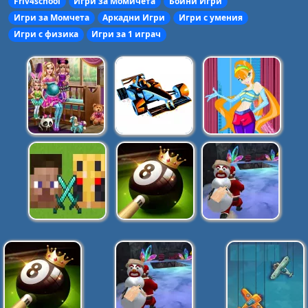
Friv4school
Игри за Момичета
Бойни Игри
Игри за Момчета
Аркадни Игри
Игри с умения
Игри с физика
Игри за 1 играч