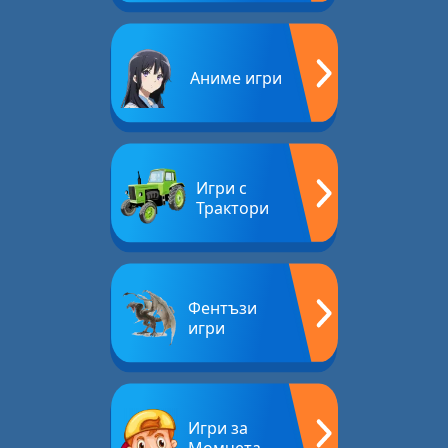
Аниме игри
Игри с
Трактори
Фентъзи
игри
Игри за