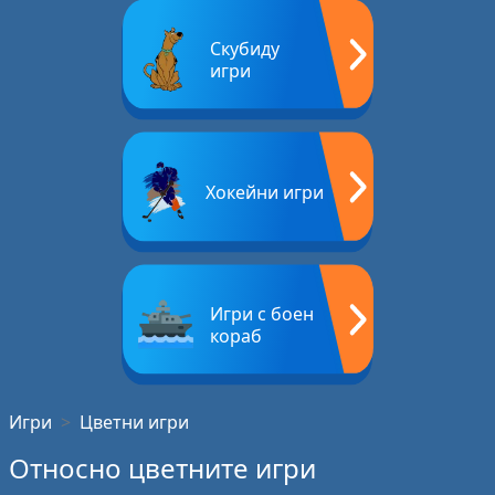
Скубиду
игри
Хокейни игри
Игри с боен
кораб
Игри
Цветни игри
Относно цветните игри