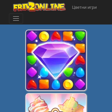
Цветни игри