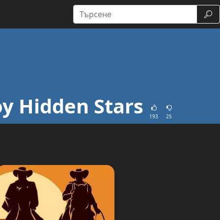
Тър
y Hidden Stars
193
25