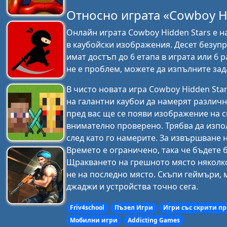
Относно играта «Cowboy H
Онлайн играта Cowboy Hidden Stars е н
в каубойски изображения. Десет безупр
имат достъп до 6 етапа в играта или 6
не е проблем, можете да изпълните зад
В чисто новата игра Cowboy Hidden Sta
на галантни каубои да намерят различн
пред вас ще се появи изображение на с
внимателно проверено. Трябва да изпол
след като го намерите. За извършване 
Времето е ограничено, така че бъдете 
Щракването на грешното място няколко
не на последно място. Скъпи геймъри, м
джаджи и устройства точно сега.
Friv4school
Пъзел Игри
Игри със скрити п
Мобилни игри
Addicting Games