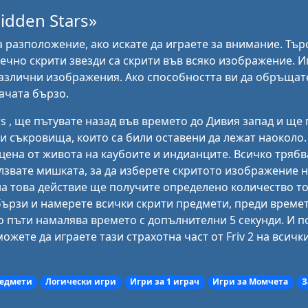
idden Stars»
а разположение, ако искате да играете за внимание. Тър
ечно скрити звезди са скрити във всяко изображение. 
 различни изображения. Ако способността ви да обръща
ачата бързо.
rs , ще пътувате назад във времето до Дивия запад и ще
и съкровища, които са били оставени да лежат наоколо.
цена от живота на каубоите и индианците. Всичко трябв
звате мишката, за да изберете скритото изображение н
на това действие ще получите определено количество то
бързи и намерете всички скрити предмети, преди времет
 пъти намалява времето с допълнителни 5 секунди. И п
ожете да играете тази страхотна част от Friv 2 на всичк
редмети
Логически игри
Игри за 1 играч
Игри за Момчета
З