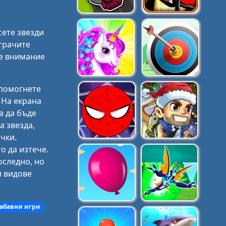
сете звезди
Играчите
те внимание
 помогнете
 На екрана
а да бъде
а звезда,
чки.
о да изтече.
оследно, но
и видове
абавни игри