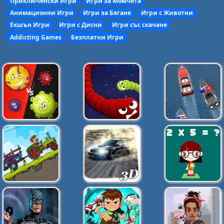
Приключенски Игри
Игри за Момчета
Анимационни Игри
Игри за Бягане
Игри с Животни
Екшън Игри
Игри с Дисни
Игри със скачане
Addicting Games
Безплатни Игри