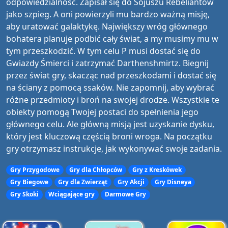
odpowiedzialność. Zapisał się do Sojuszu Rebeliantów
jako szpieg. A oni powierzyli mu bardzo ważną misję,
aby uratować galaktykę. Największy wróg głównego
bohatera planuje podbić cały świat, a my musimy mu w
tym przeszkodzić. W tym celu P musi dostać się do
Gwiazdy Śmierci i zatrzymać Darthenshmirtz. Biegnij
przez świat gry, skacząc nad przeszkodami i dostać się
na ściany z pomocą ssaków. Nie zapomnij, aby wybrać
różne przedmioty i broń na swojej drodze. Wszystkie te
obiekty pomogą Twojej postaci do spełnienia jego
głównego celu. Ale główną misją jest uzyskanie dysku,
który jest kluczową częścią broni wroga. Na początku
gry otrzymasz instrukcje, jak wykonywać swoje zadania.
Gry Przygodowe
Gry dla Chłopców
Gry z Kreskówek
Gry Biegowe
Gry dla Zwierząt
Gry Akcji
Gry Disneya
Gry Skoki
Wciągające gry
Darmowe Gry