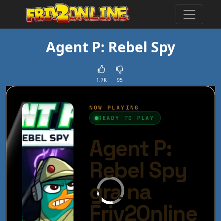
Agent P: Rebel Spy
1.7K
95