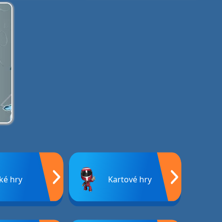
ké hry
Kartové hry