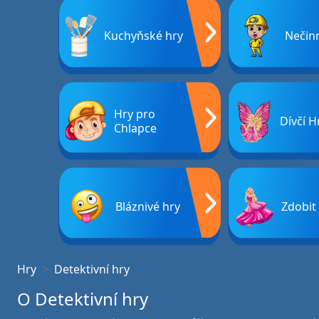
Kuchyňské hry
Nečin
Hry pro
Dívčí H
Chlapce
Bláznivé hry
Zdobit
Hry
Detektivní hry
O Detektivní hry