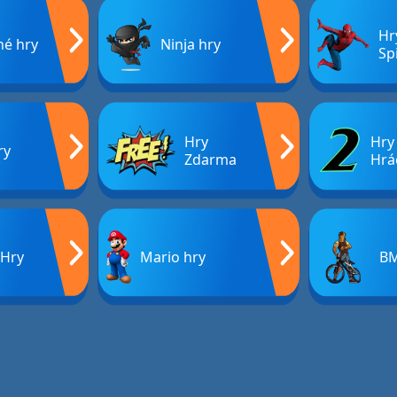
Hr
né hry
Ninja hry
Sp
Hry
Hry
ry
Zdarma
Hrá
 Hry
Mario hry
BM