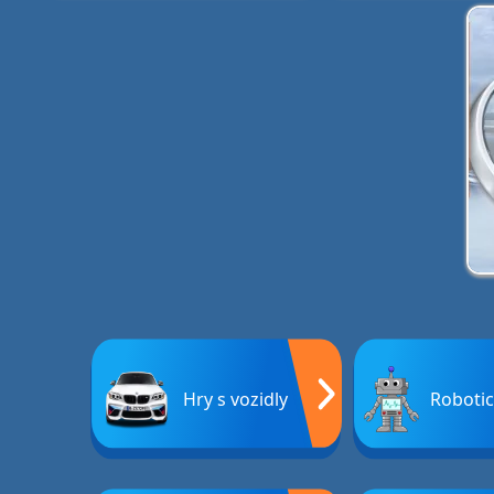
Hry s vozidly
Robotic