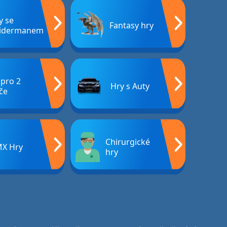
y se
Fantasy hry
idermanem
 pro 2
Hry s Auty
če
Chirurgické
X Hry
hry