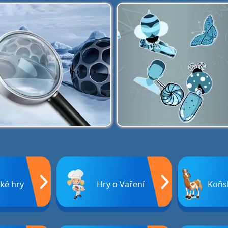
ké hry
Hry o Vaření
Koňs