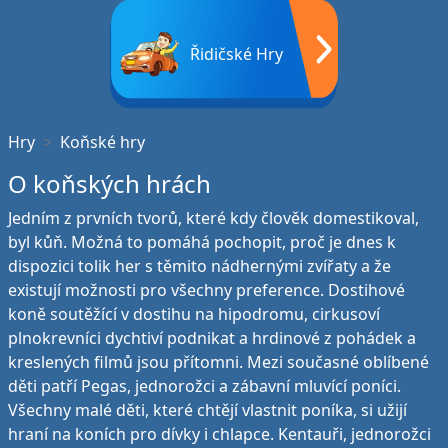
Řidičské Hry
Hry
Koňské hry
O koňských hrách
Jedním z prvních tvorů, které kdy člověk domestikoval,
byl kůň. Možná to pomáhá pochopit, proč je dnes k
dispozici tolik her s těmito nádhernými zvířaty a že
existují možnosti pro všechny preference. Dostihové
koně soutěžící v dostihu na hipodromu, cirkusoví
plnokrevníci dychtiví podnikat a hrdinové z pohádek a
kreslených filmů jsou přítomni. Mezi současné oblíbené
děti patří Pegas, jednorožci a zábavní mluvící poníci.
Všechny malé děti, které chtějí vlastnit poníka, si užijí
hraní na koních pro dívky i chlapce. Kentauři, jednorožci