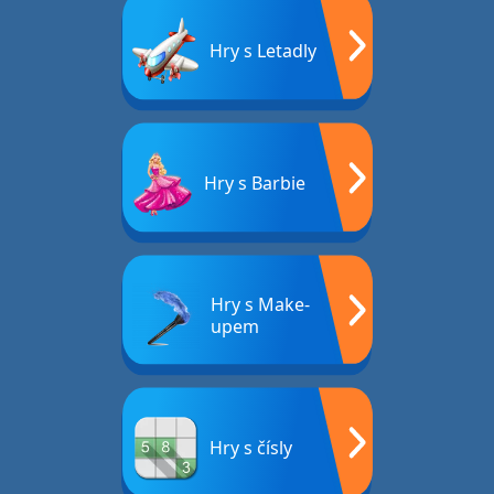
Hry s Letadly
Hry s Barbie
Hry s Make-
upem
Hry s čísly