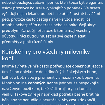
nebo okouzlující, zábavní poníci, kteří touží být elegantní,
osloví příznivce kouzel a vynikajících pohádek. Ve hrách
vyžadují nejen lékařskou péči, ale příležitostně i zvláštní
péči, protože často cestují na velké vzdálenosti, čelí
mnoha nebezpečím na trase nebo se pokoušejí ukrýt
před zlými čaroději, přestože k tomu mají všechny
důvody. Hráči budou muset na své cestě hledat
předměty a plnit různé úkoly.
Koňské hry pro všechny milovníky
koní!
Kromě zvířete ve hře často potřebujete obléknout jezdce
tím, že ho obléknete do jedinečných žokejských bund,
kalhot a bot. nebo ji proměnit v amazonskou bojovnici.
Mnoho online
koňských her
se jednoduše nespokojí s
navrženým požitkem; také rádi hrají hry na koních
venku. Takové zvíře je například potřeba běžně brát na
běh, aby se nenudilo a neumřelo. Aby cestu dokončil,