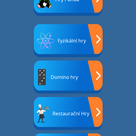
Fyzikální hry
Domino hry
Restaurační Hry