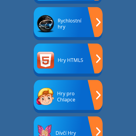
Rychlostní
hry
Hry HTML5
Hry pro
Chlapce
Dívčí Hry