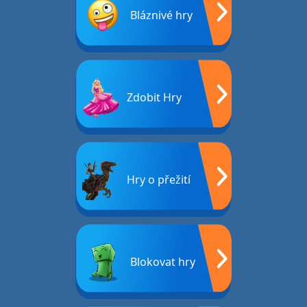
Bláznivé hry
Zdobit Hry
Hry o přežití
Blokovat hry