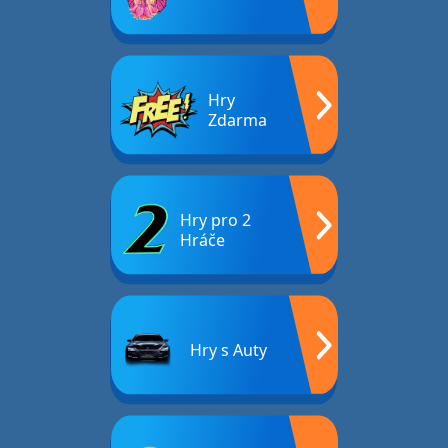
Hry
Zdarma
Hry pro 2
Hráče
Hry s Auty