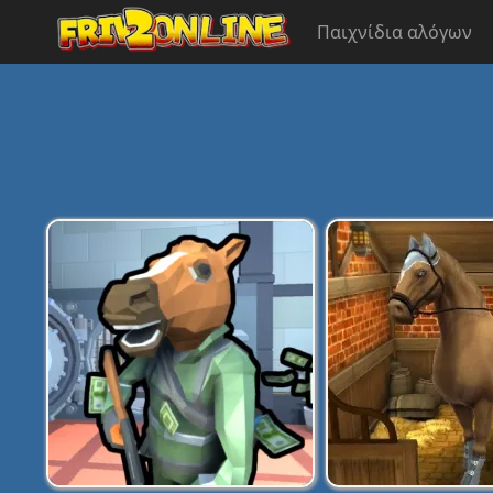
Παιχνίδια αλόγων