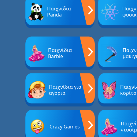
Παιχνίδια
Παιχν
Panda
φυσικ
Παιχνίδια
Παιχν
Barbie
μακιγ
Παιχνίδια για
Παιχνί
αγόρια
κορίτσ
Παιχνί
Crazy Games
ντυσίμ