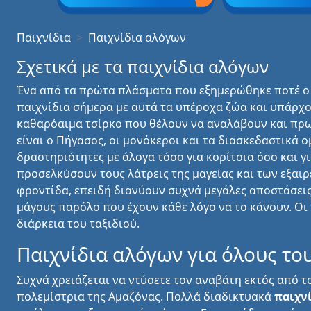
Παιχνίδια
Παιχνίδια αλόγων
Σχετικά με τα παιχνίδια αλόγων
Ένα από τα πρώτα πλάσματα που εξημερώθηκε ποτέ ο 
παιχνίδια σήμερα με αυτά τα υπέροχα ζώα και υπάρχο
καθαρόαιμα τσίρκο που θέλουν να αναλάβουν και πρω
είναι ο Πήγασος, οι μονόκεροι και τα διασκεδαστικά 
δραστηριότητες με άλογα τόσο για κορίτσια όσο και γ
προσελκύσουν τους λάτρεις της μαγείας και των εξαι
φροντίδα, επειδή διανύουν συχνά μεγάλες αποστάσει
μάγους παρόλο που έχουν κάθε λόγο να το κάνουν. Οι
διάρκεια του ταξιδιού.
Παιχνίδια αλόγων για όλους το
Συχνά χρειάζεται να ντύσετε τον αναβάτη εκτός από τ
πολεμίστρια της Αμαζόνας. Πολλά διαδικτυακά
παιχνί