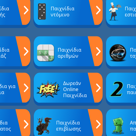
ίδια
Παιχνίδια
Παιχ
ής
ντόμινο
εστι
ίδια
Παιχνίδια
Πα
ιάζ
αριθμών
τα
Δωρεάν
δια για
Παι
Online
ια
παι
Παιχνίδια
δια
Παιχνίδια
Απ
ατος
επιβίωσης
πα