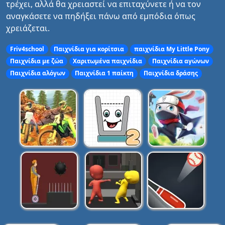
τρέχει, αλλά θα χρειαστεί να επιταχύνετε ή να τον
αναγκάσετε να πηδήξει πάνω από εμπόδια όπως
χρειάζεται.
Friv4school
Παιχνίδια για κορίτσια
παιχνίδια My Little Pony
Παιχνίδια με ζώα
Χαριτωμένα παιχνίδια
Παιχνίδια αγώνων
Παιχνίδια αλόγων
Παιχνίδια 1 παίκτη
Παιχνίδια δράσης