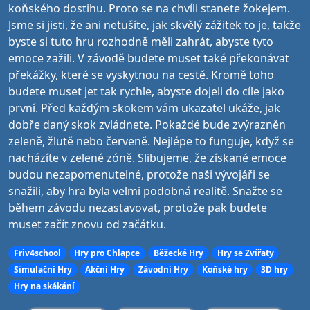
koňského dostihu. Proto se na chvíli stanete žokejem.
Jsme si jisti, že ani netušíte, jak skvělý zážitek to je, takže
byste si tuto hru rozhodně měli zahrát, abyste tyto
emoce zažili. V závodě budete muset také překonávat
překážky, které se vyskytnou na cestě. Kromě toho
budete muset jet tak rychle, abyste dojeli do cíle jako
první. Před každým skokem vám ukazatel ukáže, jak
dobře daný skok zvládnete. Pokaždé bude zvýrazněn
zeleně, žlutě nebo červeně. Nejlépe to funguje, když se
nacházíte v zelené zóně. Slibujeme, že získané emoce
budou nezapomenutelné, protože naši vývojáři se
snažili, aby hra byla velmi podobná realitě. Snažte se
během závodu nezastavovat, protože pak budete
muset začít znovu od začátku.
Friv4school
Hry pro Chlapce
Běžecké Hry
Hry se Zvířaty
Simulační Hry
Akční Hry
Závodní Hry
Koňské hry
3D hry
Hry na skákání