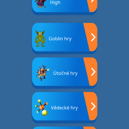
High
Goblin hry
Útočné hry
Vědecké hry