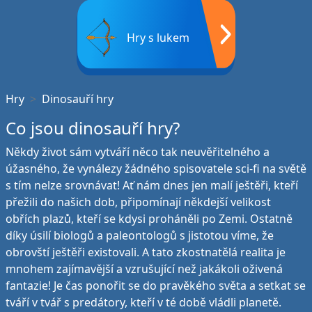
Hry s lukem
Hry
Dinosauří hry
Co jsou dinosauří hry?
Někdy život sám vytváří něco tak neuvěřitelného a
úžasného, že vynálezy žádného spisovatele sci-fi na světě
s tím nelze srovnávat! Ať nám dnes jen malí ještěři, kteří
přežili do našich dob, připomínají někdejší velikost
obřích plazů, kteří se kdysi proháněli po Zemi. Ostatně
díky úsilí biologů a paleontologů s jistotou víme, že
obrovští ještěři existovali. A tato zkostnatělá realita je
mnohem zajímavější a vzrušující než jakákoli oživená
fantazie! Je čas ponořit se do pravěkého světa a setkat se
tváří v tvář s predátory, kteří v té době vládli planetě.