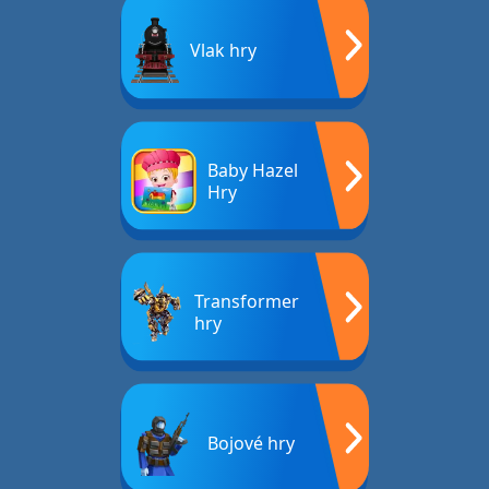
Vlak hry
Baby Hazel
Hry
Transformer
hry
Bojové hry