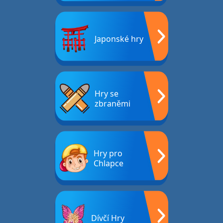
Japonské hry
Hry se
zbraněmi
Hry pro
Chlapce
Dívčí Hry