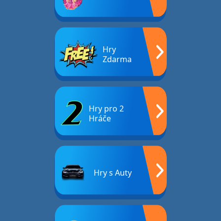
Hry
Zdarma
Hry pro 2
Hráče
Hry s Auty