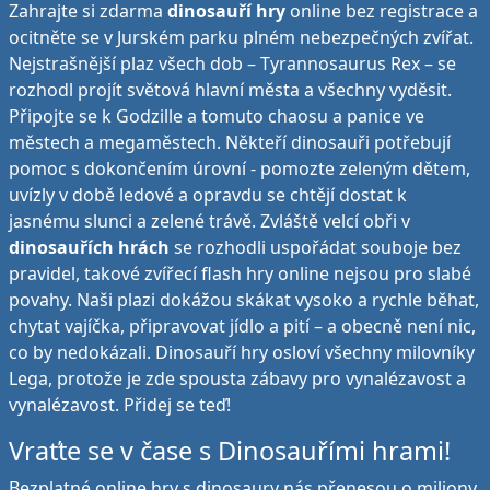
Zahrajte si zdarma
dinosauří hry
online bez registrace a
ocitněte se v Jurském parku plném nebezpečných zvířat.
Nejstrašnější plaz všech dob – Tyrannosaurus Rex – se
rozhodl projít světová hlavní města a všechny vyděsit.
Připojte se k Godzille a tomuto chaosu a panice ve
městech a megaměstech. Někteří dinosauři potřebují
pomoc s dokončením úrovní - pomozte zeleným dětem,
uvízly v době ledové a opravdu se chtějí dostat k
jasnému slunci a zelené trávě. Zvláště velcí obři v
dinosauřích hrách
se rozhodli uspořádat souboje bez
pravidel, takové zvířecí flash hry online nejsou pro slabé
povahy. Naši plazi dokážou skákat vysoko a rychle běhat,
chytat vajíčka, připravovat jídlo a pití – a obecně není nic,
co by nedokázali. Dinosauří hry osloví všechny milovníky
Lega, protože je zde spousta zábavy pro vynalézavost a
vynalézavost. Přidej se teď!
Vraťte se v čase s Dinosauřími hrami!
Bezplatné online hry s dinosaury nás přenesou o miliony