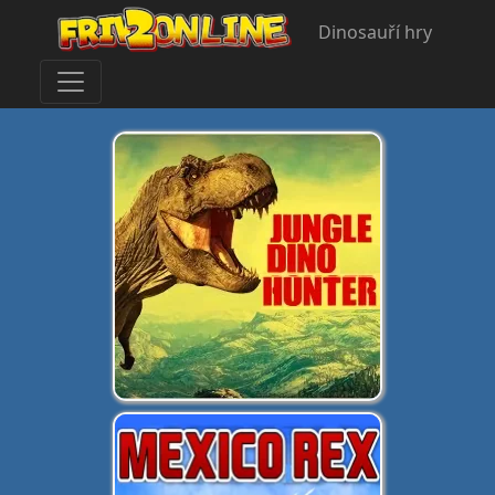
Dinosauří hry