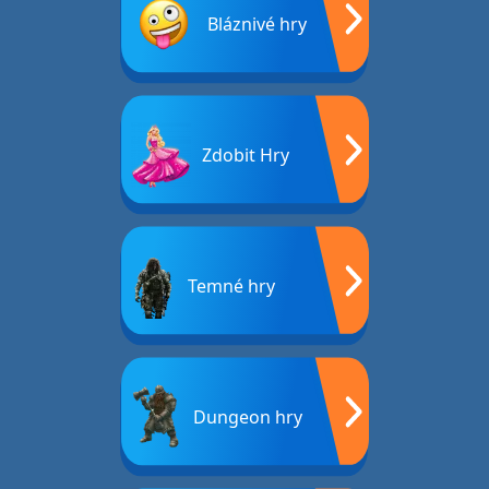
Bláznivé hry
Zdobit Hry
Temné hry
Dungeon hry