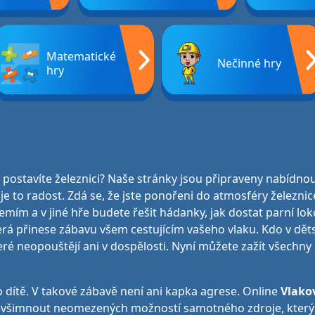
Matematické
Nečinné hry
hry
 postavíte železnici? Naše stránky jsou připraveny nabídnou
e to radost. Zdá se, že jste ponořeni do atmosféry železnic
mím a v jiné hře budete řešit hádanky, jak dostat parní lo
erá přinese zábavu všem cestujícím vašeho vlaku. Kdo v děts
eré neopouštějí ani v dospělosti. Nyní můžete zažít všechny 
o dítě. V takové zábavě není ani kapka agrese. Online
Vlako
si nevšimnout neomezených možností samotného zdroje, který