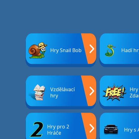
Hry Snail Bob
Hadí hr
Vzdělávací
Hry
hry
Zda
Hry pro 2
Hry s 
Hráče