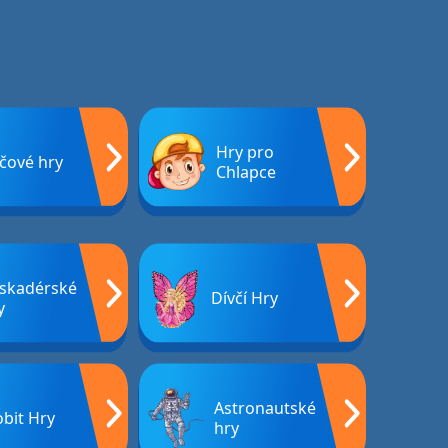
Hry pro
čové hry
Chlapce
skadérské
Dívčí Hry
y
Astronautské
bit Hry
hry