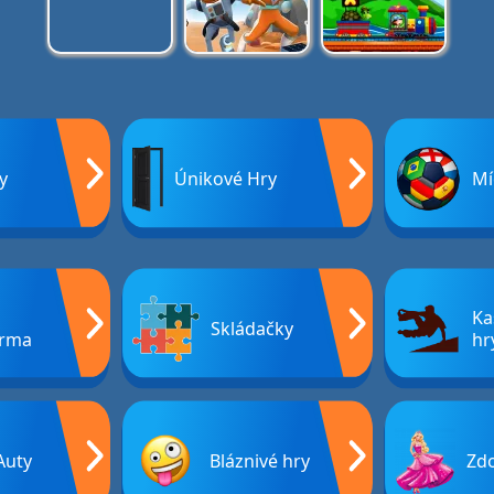
y
Únikové Hry
Mí
Ka
Skládačky
rma
hr
Auty
Bláznivé hry
Zdo