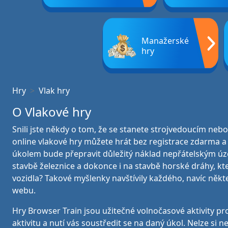
Manažerské
hry
Hry
Vlak hry
O Vlakové hry
Snili jste někdy o tom, že se stanete strojvedoucím nebo
online vlakové hry můžete hrát bez registrace zdarma a j
úkolem bude přepravit důležitý náklad nepřátelským úze
stavbě železnice a dokonce i na stavbě horské dráhy, kt
vozidla? Takové myšlenky navštívily každého, navíc někt
webu.
Hry Browser Train jsou užitečné volnočasové aktivity pr
aktivitu a nutí vás soustředit se na daný úkol. Nelze 