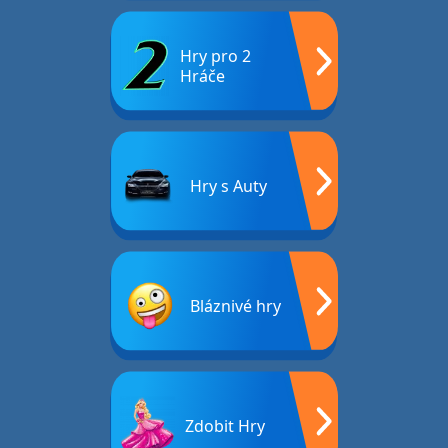
Hry pro 2
Hráče
Hry s Auty
Bláznivé hry
Zdobit Hry