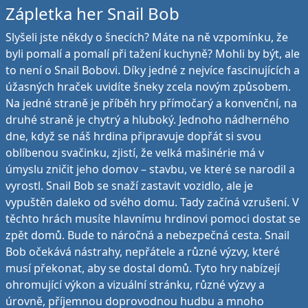
Zápletka her Snail Bob
Slyšeli jste někdy o šnecích? Máte na ně vzpomínku, že
byli pomalí a pomalí při tažení kuchyně? Mohli by být, ale
to není o Snail Bobovi. Díky jedné z nejvíce fascinujících a
úžasných hraček uvidíte šneky zcela novým způsobem.
Na jedné straně je příběh hry přímočarý a konvenční, na
druhé straně je chytrý a hluboký. Jednoho nádherného
dne, když se náš hrdina připravuje dopřát si svou
oblíbenou svačinku, zjistí, že velká mašinérie má v
úmyslu zničit jeho domov – stavbu, ve které se narodil a
vyrostl. Snail Bob se snaží zastavit vozidlo, ale je
vypuštěn daleko od svého domu. Tady začíná vzrušení. V
těchto hrách musíte hlavnímu hrdinovi pomoci dostat se
zpět domů. Bude to náročná a nebezpečná cesta. Snail
Bob očekává nástrahy, nepřátele a různé výzvy, které
musí překonat, aby se dostal domů. Tyto hry nabízejí
ohromující výkon a vizuální stránku, různé výzvy a
úrovně, příjemnou doprovodnou hudbu a mnoho