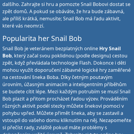
dalšího. Zahrajte si hru a pomozte Snail Bobovi dostat se
zpět domů. A pokud se obáváte, že hra bude zábavná,
ale příliš krátká, nemusíte; Snail Bob má řadu aktivit,
které vás neomrzí.
Popularita her Snail Bob
Snail Bob je veteránem bezplatných online
Hry Snail
Bob
, který začal svou poklidnou (podle designu) cestou
zpět, když převládala technologie Flash. Dokonce i děti
mohou využít doporučení zábavné logické hry zaměřené
na cestování šneka Boba. Díky četným poutavým
úrovním, úžasným animacím a inteligentním příběhům
se budete cítit lépe. Mezi každým potrubím se musí Snail
Bob plazit a přitom procházet řadou výzev. Prováděním
různých aktivit podél stezky můžete šnekovi pomoci v
pohybu vpřed. Můžete přimět šneka, aby se zastavil a
vstoupil do vašeho domu kliknutím na něj. Nezapomeňte
si přečíst rady, zvláště pokud máte problémy s