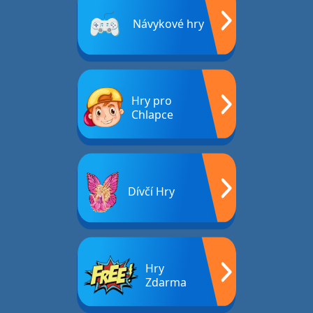
Návykové hry
Hry pro
Chlapce
Dívčí Hry
Hry
Zdarma