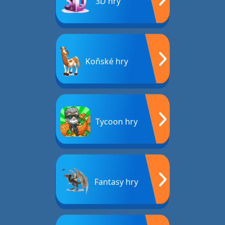
3D hry
Koňské hry
Tycoon hry
Fantasy hry