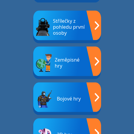
Střílečky z
pohledu první
osoby
Zeměpisné
hry
Bojové hry