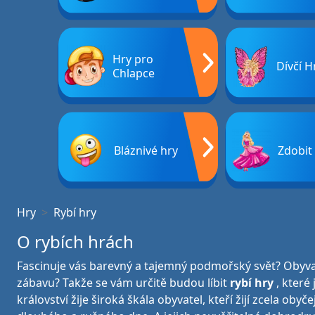
Hry pro
Dívčí H
Chlapce
Bláznivé hry
Zdobit
Hry
Rybí hry
O rybích hrách
Fascinuje vás barevný a tajemný podmořský svět? Obyva
zábavu? Takže se vám určitě budou líbit
rybí hry
, které
království žije široká škála obyvatel, kteří žijí zcela o