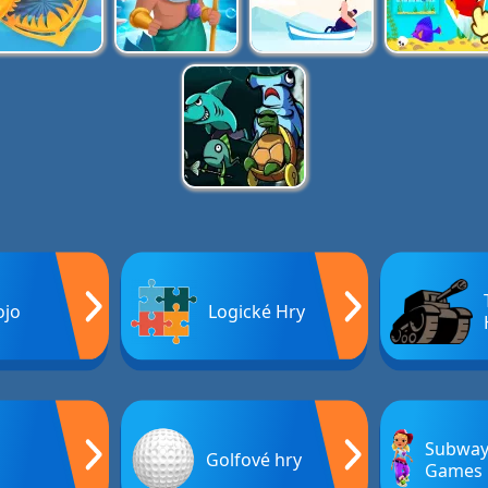
ojo
Logické Hry
Subway
Golfové hry
Games