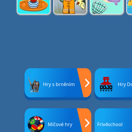
Hry s brněním
Hry D
Míčové hry
Friv4school