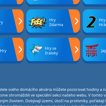
Hry
Hry
ry
Zdarma
Hrá
Hry se
 Hry
Ja
žraloky
tele svého domácího akvária můžete pozorovat hodiny a ná
 jsme shromáždili ve speciální sekci našeho webu. V tom
byčejným životem. Dobývají území, útočí na protivníky, pořádaj