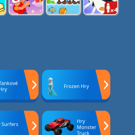
Tankové
Frozen Hry
Hry
Hry
 Surfers
Monster
Truck