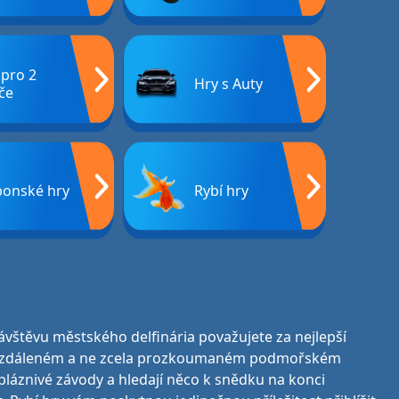
 pro 2
Hry s Auty
če
ponské hry
Rybí hry
vštěvu městského delfinária považujete za nejlepší
to vzdáleném a ne zcela prozkoumaném podmořském
í bláznivé závody a hledají něco k snědku na konci