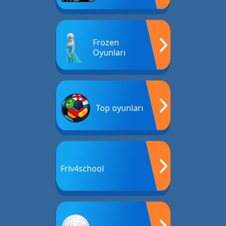
Frozen
Oyunları
Top oyunları
Friv4school