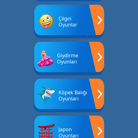
Çılgın
Oyunlar
Giydirme
Oyunları
Köpek Balığı
Oyunları
Japon
Oyunları