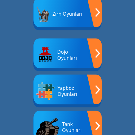
Zırh Oyunları
Dojo
Oyunları
Yapboz
Oyunları
Tank
Oyunları