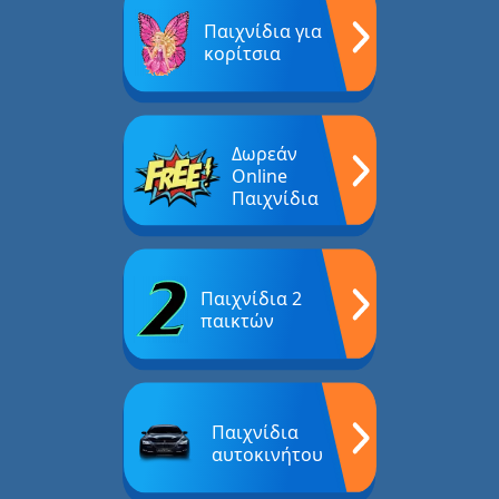
Παιχνίδια για
κορίτσια
Δωρεάν
Online
Παιχνίδια
Παιχνίδια 2
παικτών
Παιχνίδια
αυτοκινήτου