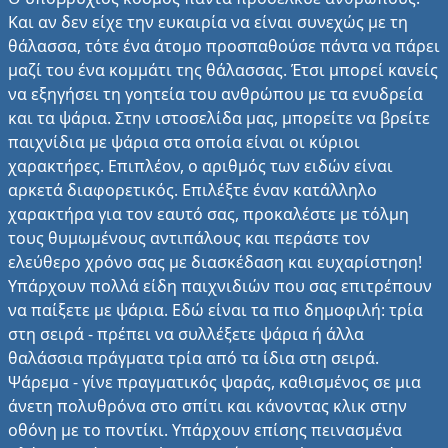
Και αν δεν είχε την ευκαιρία να είναι συνεχώς με τη
θάλασσα, τότε ένα άτομο προσπαθούσε πάντα να πάρει
μαζί του ένα κομμάτι της θάλασσας. Έτσι μπορεί κανείς
να εξηγήσει τη γοητεία του ανθρώπου με τα ενυδρεία
και τα ψάρια. Στην ιστοσελίδα μας, μπορείτε να βρείτε
παιχνίδια με ψάρια στα οποία είναι οι κύριοι
χαρακτήρες. Επιπλέον, ο αριθμός των ειδών είναι
αρκετά διαφορετικός. Επιλέξτε έναν κατάλληλο
χαρακτήρα για τον εαυτό σας, προκαλέστε με τόλμη
τους θυμωμένους αντιπάλους και περάστε τον
ελεύθερο χρόνο σας με διασκέδαση και ευχαρίστηση!
Υπάρχουν πολλά είδη παιχνιδιών που σας επιτρέπουν
να παίξετε με ψάρια. Εδώ είναι τα πιο δημοφιλή: τρία
στη σειρά - πρέπει να συλλέξετε ψάρια ή άλλα
θαλάσσια πράγματα τρία από τα ίδια στη σειρά.
Ψάρεμα - γίνε πραγματικός ψαράς, καθισμένος σε μια
άνετη πολυθρόνα στο σπίτι και κάνοντας κλικ στην
οθόνη με το ποντίκι. Υπάρχουν επίσης πεινασμένα