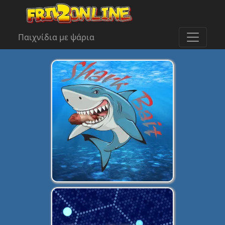
Παιχνίδια με ψάρια