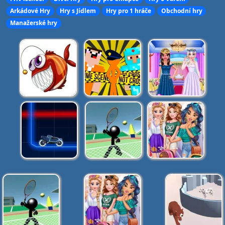
Arkádové Hry
Hry s Jídlem
Hry pro 1 hráče
Obchodní hry
Manažerské hry