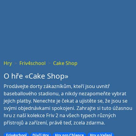
Hry
Friv4school
Cake Shop
O hře «Cake Shop»
Prodávejte dorty zákazníkům, kteří jsou uvnitř
baseballového stadionu, a nikdy nezapomeňte vybrat
jejich platby. Nenechte je čekat a ujistěte se, že jsou se
svými objednávkami spokojeni. Zahrajte si tuto úžasnou
hru z naší kolekce Friv 2 na všech typech různých
přístrojů a zařízení, právě teď, zcela zdarma.
Friv4school
Dívčí Hry
Hry pro Chlapce
Hry o Vaření