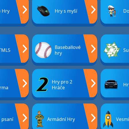
é Hry
Hry s myší
Do
Baseballové
TML5
Su
hry
Hry pro 2
Hr
rma
Hráče
 psaní
Armádní Hry
Vesmí