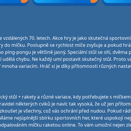
y ve vzdálených 70. letech. Akce hry je jako skutečná sporto
do míčku. Postupně se rychlost míče zvyšuje a pokud hráč m
ping-pongu je většině jasný. Speciální stůl se sítí, dvěma
tí udělá chybu. Ne každý umí postavit skutečný stůl. Proto 
ot“ mnoha variacím. Hráč si je díky přítomnosti různých na
ický stůl + rakety a různé variace, kdy potřebujete s míčkem
ravidel některých cviků je navíc tak vysoká, že už jen přít
zkoušet je všechny, což vás ochrání před nudou. Pokud rádi
Máme nejúplnější sbírku sportovních her, které uspokojí ne
ek odpalováním míčku raketou online. To vám umožní nejen zle