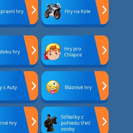
pravní hry
Hry na Kole
Hry pro
doku hry
Chlapce
y s Auty
Bláznivé hry
Střílečky z
rné hry
pohledu třetí
osoby