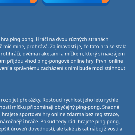
vní hra ping pong. Hráči na dvou různých stranách
íč mine, prohrává. Zajímavostí je, že tato hra se stala
 protihráči, dvěma raketami a míčkem, který si navzájem
vám přijdou vhod ping-pongové online hry! První online
stavení a správnému zacházení s nimi bude moci stáhnout
 rozbíjet překážky. Rostoucí rychlost jeho letu rychle
omností míčku připomínají obyčejný ping-pong. Snadné
 hrajete sportovní hry online zdarma bez registrace,
jnáročnější hráče. Pokud tedy rádi hrajete ping pong,
pšit úroveň dovedností, ale také získat náboj živosti a