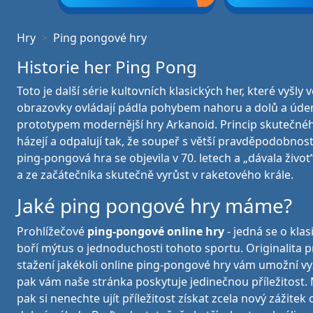
Hry
Ping pongové hry
Historie her Ping Pong
Toto je další série kultovních klasických her, které vyšl
obrazovky ovládají pádla pohybem nahoru a dolů a údery 
prototypem modernější hry Arkanoid. Princip skutečného 
házejí a odpalují tak, že soupeř s větší pravděpodobnos
ping-pongová hra se objevila v 70. letech a „dávala živ
a ze začátečníka skutečně vyrůst v raketového krále.
Jaké ping pongové hry máme?
Prohlížečové
ping-pongové online hry
- jedná se o klas
boří mýtus o jednoduchosti tohoto sportu. Originalita p
stažení jakékoli online ping-pongové hry vám umožní vy
pak vám naše stránka poskytuje jedinečnou příležitost. 
pak si nenechte ujít příležitost získat zcela nový zážit