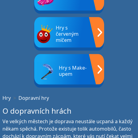
Hry s
červeným
míčem
Hry s Make-
upem
Hry
Dopravní hry
O dopravních hrách
Ve velkých městech je doprava neustále ucpaná a každý
někam spěchá. Protože existuje tolik automobilů, často
dochází k dopravním zácpám, které vás nutí čekat velmi