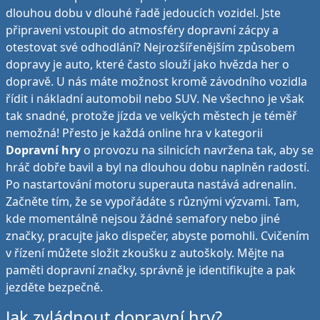
dlouhou dobu v dlouhé řadě jedoucích vozidel. Jste
připraveni vstoupit do atmosféry dopravní zácpy a
otestovat své odhodlání? Nejrozšířenějším způsobem
dopravy je auto, které často slouží jako hvězda her o
dopravě. U nás máte možnost kromě závodního vozidla
řídit i nákladní automobil nebo SUV. Ne všechno je však
tak snadné, protože jízda ve velkých městech je téměř
nemožná! Přesto je každá online hra v kategorii
Dopravní hry
o provozu na silnicích navržena tak, aby se
hráč dobře bavil a byl na dlouhou dobu naplněn radostí.
Po nastartování motoru superauta nastává adrenalin.
Začněte tím, že se vypořádáte s různými výzvami. Tam,
kde momentálně nejsou žádné semafory nebo jiné
značky, pracujte jako dispečer, abyste pomohli. Cvičením
v řízení můžete složit zkoušku z autoškoly. Mějte na
paměti dopravní značky, správně je identifikujte a pak
jezděte bezpečně.
Jak zvládnout dopravní hry?