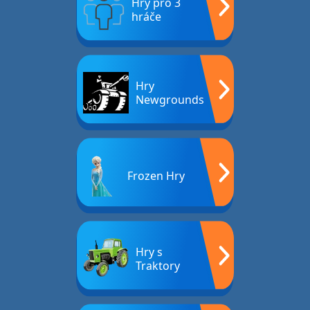
Hry pro 3
hráče
Hry
Newgrounds
Frozen Hry
Hry s
Traktory