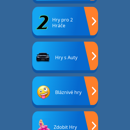
Hry pro 2
Hráče
Hry s Auty
Bláznivé hry
Zdobit Hry