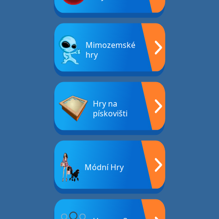
Mimozemské
hry
Hry na
pískovišti
Módní Hry