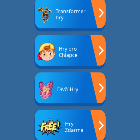
Transformer
hry
Hry pro
Chlapce
Dívčí Hry
Hry
Zdarma