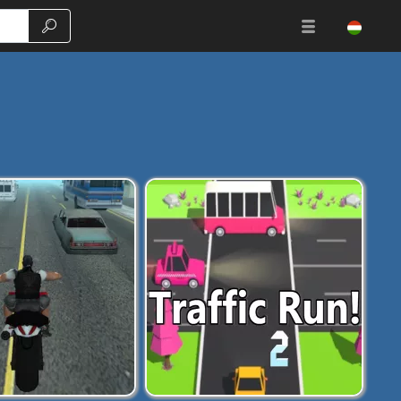
Keresés