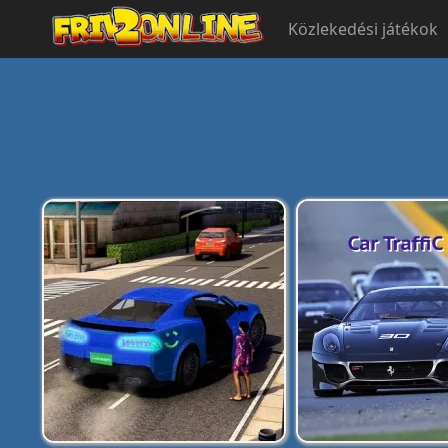
Közlekedési játékok