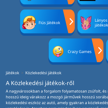
Lányos
Fiús Játékok
játéko
Crazy Games
Játékok
Közlekedési játékok
A Közlekedési játékok-ről
A nagyvárosokban a forgalom folyamatosan zsúfolt, és 
hosszú ideig várakozz a mozgó járművek hosszú sorában.
közlekedési eszköz az autó, amely gyakran a közlekedés