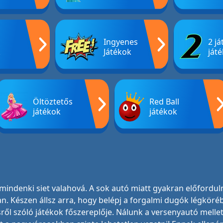
Ingyenes
2 j
k
Játékok
ját
Öltöztetős
Red Ball
játékok
játékok
mindenki siet valahová. A sok autó miatt gyakran előfordu
 Készen állsz arra, hogy belépj a forgalmi dugók légköréb
ről szóló játékok főszereplője. Nálunk a versenyautó melle