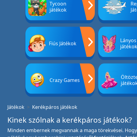
Tycoon
Re
játékok
Já
Lányos
Fiús Játékok
játéko
Öltözt
Crazy Games
játéko
Játékok
Kerékpáros játékok
Kinek szólnak a kerékpáros játékok?
Minden embernek megvannak a maga törekvései. Hogy l