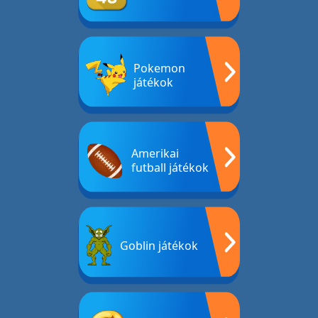
Pokemon
játékok
Amerikai
futball játékok
Goblin játékok