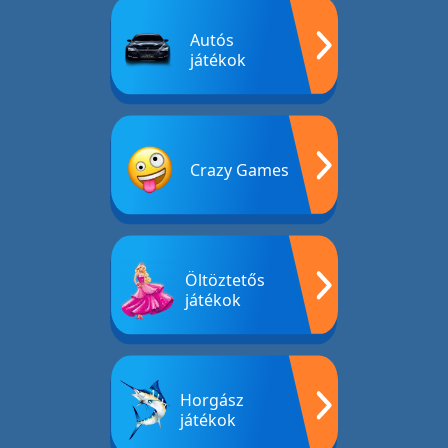
Autós
játékok
Crazy Games
Öltöztetős
játékok
Horgász
játékok