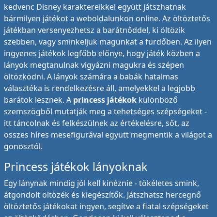
kedvenc Disney karaktereikkel együtt játszhatnak
bármilyen játékot a weboldalunkon online. Az öltöztetős
játékban versenyezhetsz a barátnőddel, ki öltözik
szebben, vagy sminkeljük magunkat a fürdőben. Az ilyen
ingyenes játékok legfőbb előnye, hogy játék közben a
lányok megtanulnak vigyázni magukra és szépen
öltözködni. A lányok számára a babák hatalmas
választéka is rendelkezésre áll, amelyekkel a legjobb
barátok lesznek. A
princess játékok
különböző
szemszögből mutatják meg a tehetséges szépségeket -
itt táncolnak és felkészülnek az értékelésre, sőt, az
összes híres mesefigurával együtt megmentik a világot a
gonosztól.
Princess játékok lányoknak
Egy lánynak mindig jól kell kinéznie - tökéletes smink,
átgondolt öltözék és kiegészítők. Játszhatsz hercegnő
öltöztetős játékokat ingyen, segítve a fiatal szépségeket