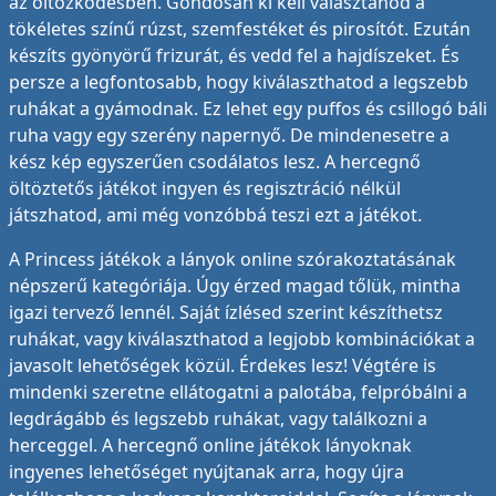
az öltözködésben. Gondosan ki kell választanod a
tökéletes színű rúzst, szemfestéket és pirosítót. Ezután
készíts gyönyörű frizurát, és vedd fel a hajdíszeket. És
persze a legfontosabb, hogy kiválaszthatod a legszebb
ruhákat a gyámodnak. Ez lehet egy puffos és csillogó báli
ruha vagy egy szerény napernyő. De mindenesetre a
kész kép egyszerűen csodálatos lesz. A hercegnő
öltöztetős játékot ingyen és regisztráció nélkül
játszhatod, ami még vonzóbbá teszi ezt a játékot.
A Princess játékok a lányok online szórakoztatásának
népszerű kategóriája. Úgy érzed magad tőlük, mintha
igazi tervező lennél. Saját ízlésed szerint készíthetsz
ruhákat, vagy kiválaszthatod a legjobb kombinációkat a
javasolt lehetőségek közül. Érdekes lesz! Végtére is
mindenki szeretne ellátogatni a palotába, felpróbálni a
legdrágább és legszebb ruhákat, vagy találkozni a
herceggel. A hercegnő online játékok lányoknak
ingyenes lehetőséget nyújtanak arra, hogy újra